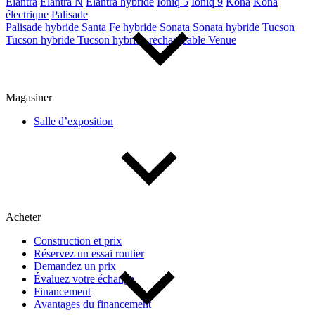
Elantra
Elantra N
Elantra hybride
Ioniq 5
Ioniq 9
Kona
Kona
électrique
Palisade
Palisade hybride
Santa Fe hybride
Sonata
Sonata hybride
Tucson
Tucson hybride
Tucson hybride rechargeable
Venue
Magasiner
Salle d’exposition
Acheter
Construction et prix
Réservez un essai routier
Demandez un prix
Évaluez votre échange
Financement
Avantages du financement