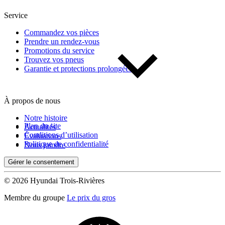
Service
Commandez vos pièces
Prendre un rendez-vous
Promotions du service
Trouvez vos pneus
Garantie et protections prolongées
À propos de nous
Notre histoire
Plan du site
Actualités
Conditions d’utilisation
Évaluations
Politique de confidentialité
Nous joindre
Gérer le consentement
© 2026 Hyundai Trois-Rivières
Membre du groupe
Le prix du gros