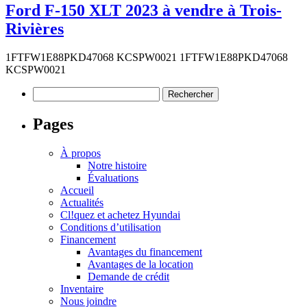
Ford F-150 XLT 2023 à vendre à Trois-
Rivières
1FTFW1E88PKD47068 KCSPW0021 1FTFW1E88PKD47068
KCSPW0021
Rechercher :
Pages
À propos
Notre histoire
Évaluations
Accueil
Actualités
Cl!quez et achetez Hyundai
Conditions d’utilisation
Financement
Avantages du financement
Avantages de la location
Demande de crédit
Inventaire
Nous joindre