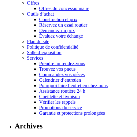
Offres
Offres du concessionnaire
Outils d’achat
Construction et prix
Réservez un essai routier
Demandez un prix
Évaluez votre échange
Plan du site
Politique de confidentialité
Salle d’exposition
Services
Prendre un rendez-vous
Trouvez vos pneus
Commandez vos pièces
Calendrier d’entretien
Pourquoi faire l’entretien chez nous
Assistance routière 24 h
Cueillette et livraison
Vérifier les rappels
Promotions du service
Garantie et protections prolongées
Archives