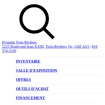
Hyundai Trois-Rivières
5225 Boulevard Jean-XXIII, Trois-Rivières, Qc, G8Z 4A5
/
819
374-3330
INVENTAIRE
VÉHICULES NEUFS
SALLE D’EXPOSITION
VÉHICULES D’OCCASION
OFFRES
OFFRE DE VÉHICULES NEUFS
OUTILS D’ACHAT
OFFRES DU CONCESSIONNAIRE
CL!QUEZ ET ACHETEZ HYUNDAI
FINANCEMENT