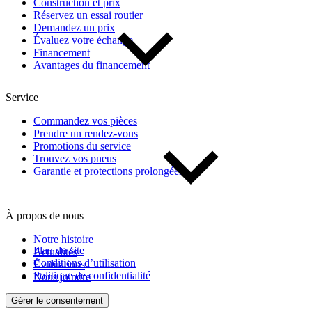
Construction et prix
Réservez un essai routier
Demandez un prix
Évaluez votre échange
Financement
Avantages du financement
Service
Commandez vos pièces
Prendre un rendez-vous
Promotions du service
Trouvez vos pneus
Garantie et protections prolongées
À propos de nous
Notre histoire
Plan du site
Actualités
Conditions d’utilisation
Évaluations
Politique de confidentialité
Nous joindre
Gérer le consentement