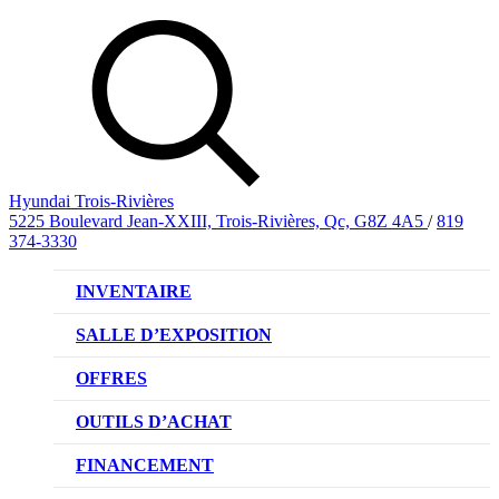
Hyundai Trois-Rivières
5225 Boulevard Jean-XXIII, Trois-Rivières, Qc, G8Z 4A5
/
819
374-3330
INVENTAIRE
VÉHICULES NEUFS
SALLE D’EXPOSITION
VÉHICULES D’OCCASION
OFFRES
OFFRE DE VÉHICULES NEUFS
OUTILS D’ACHAT
OFFRES DU CONCESSIONNAIRE
CL!QUEZ ET ACHETEZ HYUNDAI
FINANCEMENT