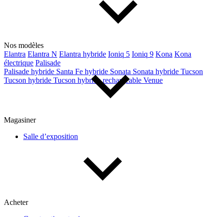
Nos modèles
Elantra
Elantra N
Elantra hybride
Ioniq 5
Ioniq 9
Kona
Kona
électrique
Palisade
Palisade hybride
Santa Fe hybride
Sonata
Sonata hybride
Tucson
Tucson hybride
Tucson hybride rechargeable
Venue
Magasiner
Salle d’exposition
Acheter