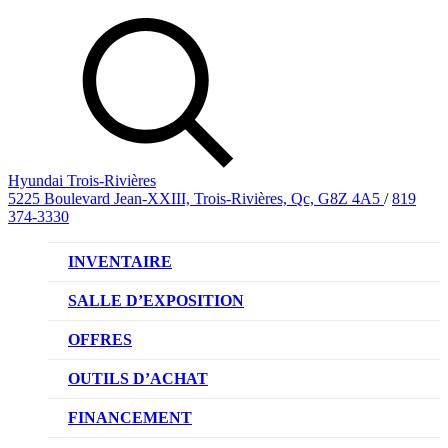
Hyundai Trois-Rivières
5225 Boulevard Jean-XXIII, Trois-Rivières, Qc, G8Z 4A5
/
819
374-3330
INVENTAIRE
VÉHICULES NEUFS
SALLE D’EXPOSITION
VÉHICULES D’OCCASION
OFFRES
OFFRE DE VÉHICULES NEUFS
OUTILS D’ACHAT
OFFRES DU CONCESSIONNAIRE
CL!QUEZ ET ACHETEZ HYUNDAI
FINANCEMENT