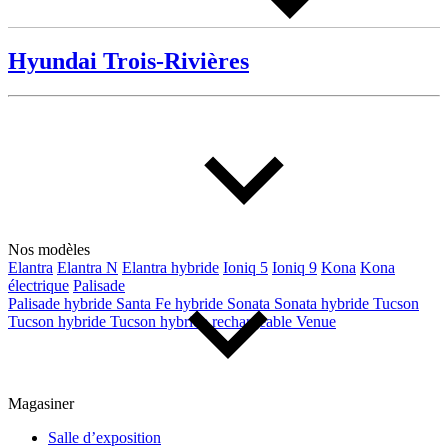
Hyundai Trois-Rivières
Nos modèles
Elantra
Elantra N
Elantra hybride
Ioniq 5
Ioniq 9
Kona
Kona
électrique
Palisade
Palisade hybride
Santa Fe hybride
Sonata
Sonata hybride
Tucson
Tucson hybride
Tucson hybride rechargeable
Venue
Magasiner
Salle d’exposition