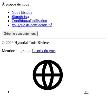
À propos de nous
Notre histoire
Plan du site
Actualités
Conditions d’utilisation
Évaluations
Politique de confidentialité
Nous joindre
Gérer le consentement
© 2026 Hyundai Trois-Rivières
Membre du groupe
Le prix du gros
en