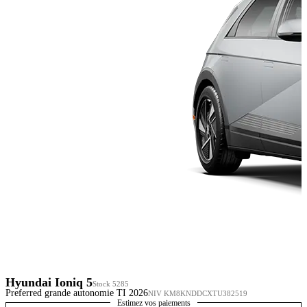
Hyundai Ioniq 5
Stock 5285
Preferred grande autonomie TI 2026
NIV KM8KNDDCXTU382519
Estimez vos paiements