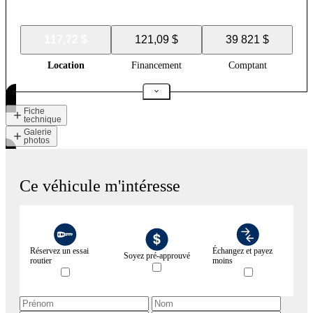
117,72 $
121,09 $
39 821 $
Location
Financement
Comptant
Fiche
technique
Galerie
photos
Ce véhicule m'intéresse
Réservez un essai
Échangez et payez
Soyez pré-approuvé
routier
moins