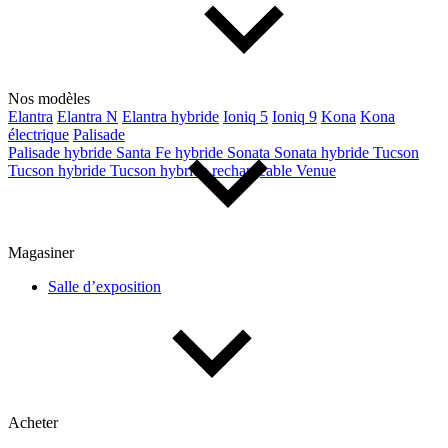
Nos modèles
Elantra
Elantra N
Elantra hybride
Ioniq 5
Ioniq 9
Kona
Kona
électrique
Palisade
Palisade hybride
Santa Fe hybride
Sonata
Sonata hybride
Tucson
Tucson hybride
Tucson hybride rechargeable
Venue
Magasiner
Salle d’exposition
Acheter