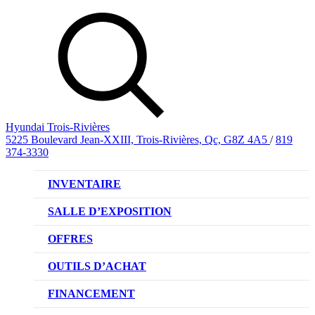
Hyundai Trois-Rivières
5225 Boulevard Jean-XXIII, Trois-Rivières, Qc, G8Z 4A5
/
819
374-3330
INVENTAIRE
VÉHICULES NEUFS
SALLE D’EXPOSITION
VÉHICULES D’OCCASION
OFFRES
OFFRE DE VÉHICULES NEUFS
OUTILS D’ACHAT
OFFRES DU CONCESSIONNAIRE
CL!QUEZ ET ACHETEZ HYUNDAI
FINANCEMENT