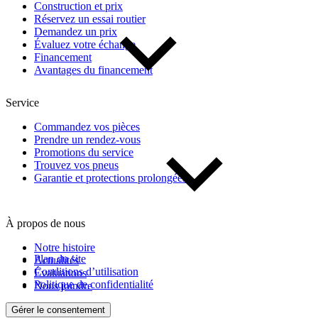
Construction et prix
Réservez un essai routier
Demandez un prix
Évaluez votre échange
Financement
Avantages du financement
Service
Commandez vos pièces
Prendre un rendez-vous
Promotions du service
Trouvez vos pneus
Garantie et protections prolongées
À propos de nous
Notre histoire
Plan du site
Actualités
Conditions d’utilisation
Évaluations
Politique de confidentialité
Nous joindre
Gérer le consentement