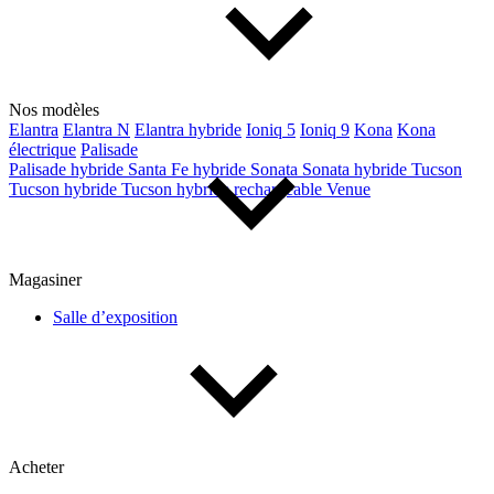
Nos modèles
Elantra
Elantra N
Elantra hybride
Ioniq 5
Ioniq 9
Kona
Kona
électrique
Palisade
Palisade hybride
Santa Fe hybride
Sonata
Sonata hybride
Tucson
Tucson hybride
Tucson hybride rechargeable
Venue
Magasiner
Salle d’exposition
Acheter