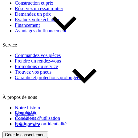
Construction et prix
Réservez un essai routier
Demandez un prix
Évaluez votre échange
Financement
Avantages du financement
Service
Commandez vos pièces
Prendre un rendez-vous
Promotions du service
Trouvez vos pneus
Garantie et protections prolongées
À propos de nous
Notre histoire
Plan du site
Actualités
Conditions d’utilisation
Évaluations
Politique de confidentialité
Nous joindre
Gérer le consentement