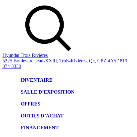
Hyundai Trois-Rivières
5225 Boulevard Jean-XXIII, Trois-Rivières, Qc, G8Z 4A5
/
819
374-3330
INVENTAIRE
VÉHICULES NEUFS
SALLE D’EXPOSITION
VÉHICULES D’OCCASION
OFFRES
OFFRE DE VÉHICULES NEUFS
OUTILS D’ACHAT
OFFRES DU CONCESSIONNAIRE
CL!QUEZ ET ACHETEZ HYUNDAI
FINANCEMENT