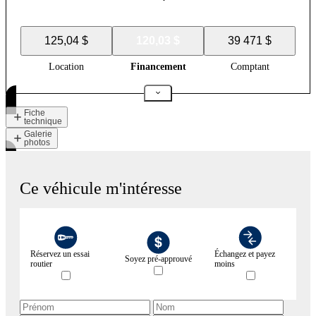
125,04 $
120,03 $
39 471 $
Location
Financement
Comptant
Fiche
technique
Galerie
photos
Ce véhicule m'intéresse
Réservez un essai
Échangez et payez
Soyez pré-approuvé
routier
moins