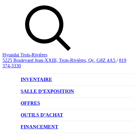
Hyundai Trois-Rivières
5225 Boulevard Jean-XXIII, Trois-Rivières, Qc, G8Z 4A5
/
819
374-3330
INVENTAIRE
VÉHICULES NEUFS
SALLE D’EXPOSITION
VÉHICULES D’OCCASION
OFFRES
OFFRE DE VÉHICULES NEUFS
OUTILS D’ACHAT
OFFRES DU CONCESSIONNAIRE
CL!QUEZ ET ACHETEZ HYUNDAI
FINANCEMENT