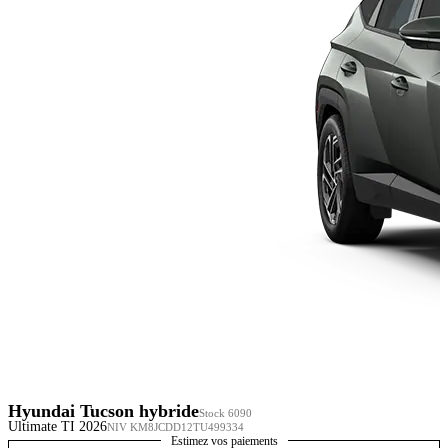
Hyundai Tucson hybride
Stock 6090
Ultimate TI 2026
NIV KM8JCDD12TU499334
Estimez vos paiements