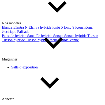
Nos modèles
Elantra
Elantra N
Elantra hybride
Ioniq 5
Ioniq 9
Kona
Kona
électrique
Palisade
Palisade hybride
Santa Fe hybride
Sonata
Sonata hybride
Tucson
Tucson hybride
Tucson hybride rechargeable
Venue
Magasiner
Salle d’exposition
Acheter