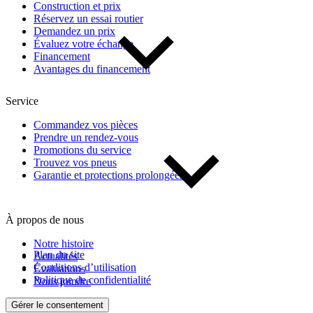
Construction et prix
Réservez un essai routier
Demandez un prix
Évaluez votre échange
Financement
Avantages du financement
Service
Commandez vos pièces
Prendre un rendez-vous
Promotions du service
Trouvez vos pneus
Garantie et protections prolongées
À propos de nous
Notre histoire
Plan du site
Actualités
Conditions d’utilisation
Évaluations
Politique de confidentialité
Nous joindre
Gérer le consentement