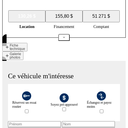
130,26 $
155,80 $
51 271 $
Location
Financement
Comptant
Fiche
technique
Galerie
photos
Ce véhicule m'intéresse
Réservez un essai
Échangez et payez
Soyez pré-approuvé
routier
moins