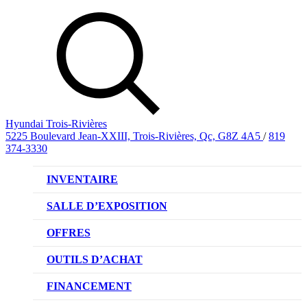
Hyundai Trois-Rivières
5225 Boulevard Jean-XXIII, Trois-Rivières, Qc, G8Z 4A5
/
819
374-3330
INVENTAIRE
VÉHICULES NEUFS
SALLE D’EXPOSITION
VÉHICULES D’OCCASION
OFFRES
OFFRE DE VÉHICULES NEUFS
OUTILS D’ACHAT
OFFRES DU CONCESSIONNAIRE
CL!QUEZ ET ACHETEZ HYUNDAI
FINANCEMENT