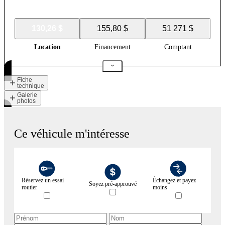
130,26 $
155,80 $
51 271 $
Location
Financement
Comptant
Fiche
technique
Galerie
photos
Ce véhicule m'intéresse
Réservez un essai
Échangez et payez
Soyez pré-approuvé
routier
moins