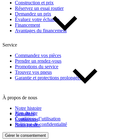
Construction et prix
Réservez un essai routier
Demandez un prix
Évaluez votre échange
Financement
Avantages du financement
Service
Commandez vos pièces
Prendre un rendez-vous
Promotions du service
Trouvez vos pneus
Garantie et protections prolongées
À propos de nous
Notre histoire
Plan du site
Actualités
Conditions d’utilisation
Évaluations
Politique de confidentialité
Nous joindre
Gérer le consentement