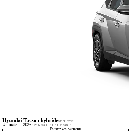
Hyundai Tucson hybride
Stock 5649
Ultimate TI 2026
NIV KM8JCDD14TU438857
Estimez vos paiements