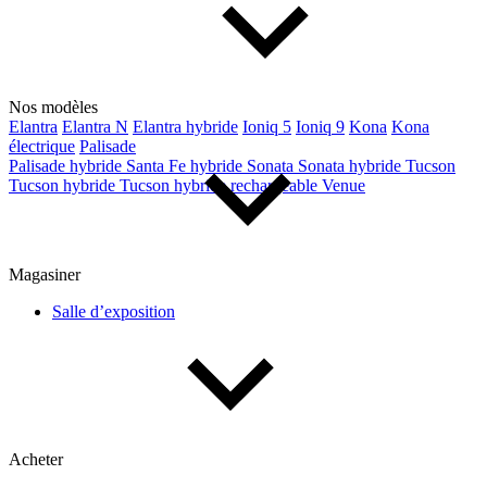
Nos modèles
Elantra
Elantra N
Elantra hybride
Ioniq 5
Ioniq 9
Kona
Kona
électrique
Palisade
Palisade hybride
Santa Fe hybride
Sonata
Sonata hybride
Tucson
Tucson hybride
Tucson hybride rechargeable
Venue
Magasiner
Salle d’exposition
Acheter