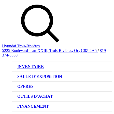
Hyundai Trois-Rivières
5225 Boulevard Jean-XXIII, Trois-Rivières, Qc, G8Z 4A5
/
819
374-3330
INVENTAIRE
VÉHICULES NEUFS
SALLE D’EXPOSITION
VÉHICULES D’OCCASION
OFFRES
OFFRE DE VÉHICULES NEUFS
OUTILS D’ACHAT
OFFRES DU CONCESSIONNAIRE
CL!QUEZ ET ACHETEZ HYUNDAI
FINANCEMENT