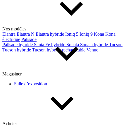
Nos modèles
Elantra
Elantra N
Elantra hybride
Ioniq 5
Ioniq 9
Kona
Kona
électrique
Palisade
Palisade hybride
Santa Fe hybride
Sonata
Sonata hybride
Tucson
Tucson hybride
Tucson hybride rechargeable
Venue
Magasiner
Salle d’exposition
Acheter