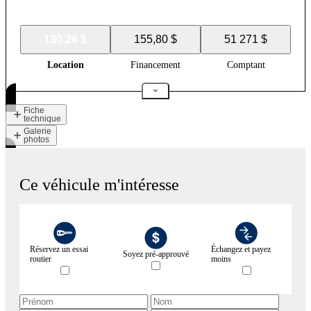
130,26 $
155,80 $
51 271 $
Location
Financement
Comptant
Fiche
technique
Galerie
photos
Ce véhicule m'intéresse
Réservez un essai
Échangez et payez
Soyez pré-approuvé
routier
moins