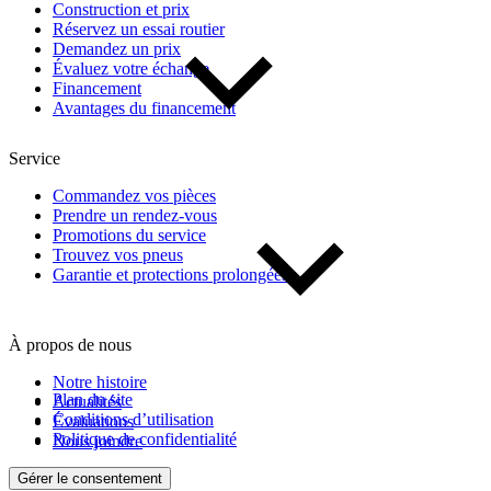
Construction et prix
Réservez un essai routier
Demandez un prix
Évaluez votre échange
Financement
Avantages du financement
Service
Commandez vos pièces
Prendre un rendez-vous
Promotions du service
Trouvez vos pneus
Garantie et protections prolongées
À propos de nous
Notre histoire
Plan du site
Actualités
Conditions d’utilisation
Évaluations
Politique de confidentialité
Nous joindre
Gérer le consentement