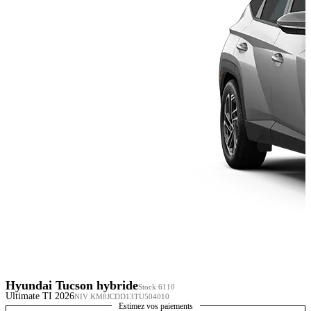
Hyundai Tucson hybride
Stock 6110
Ultimate TI 2026
NIV KM8JCDD13TU504010
Estimez vos paiements