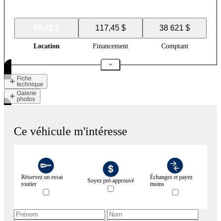
99,82 $
117,45 $
38 621 $
Location
Financement
Comptant
Fiche
technique
Galerie
photos
Ce véhicule m'intéresse
Réservez un essai
Échangez et payez
Soyez pré-approuvé
routier
moins