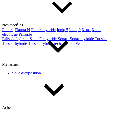
Nos modèles
Elantra
Elantra N
Elantra hybride
Ioniq 5
Ioniq 9
Kona
Kona
électrique
Palisade
Palisade hybride
Santa Fe hybride
Sonata
Sonata hybride
Tucson
Tucson hybride
Tucson hybride rechargeable
Venue
Magasiner
Salle d’exposition
Acheter