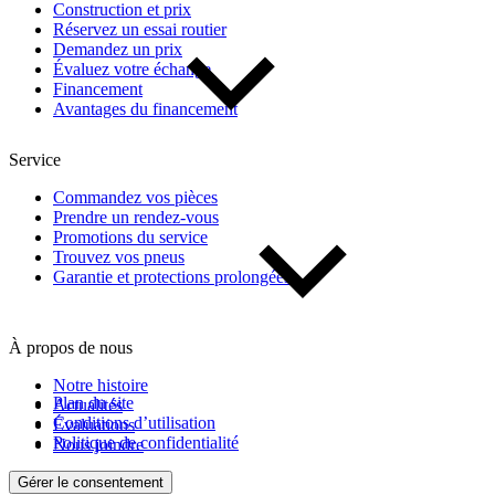
Construction et prix
Réservez un essai routier
Demandez un prix
Évaluez votre échange
Financement
Avantages du financement
Service
Commandez vos pièces
Prendre un rendez-vous
Promotions du service
Trouvez vos pneus
Garantie et protections prolongées
À propos de nous
Notre histoire
Plan du site
Actualités
Conditions d’utilisation
Évaluations
Politique de confidentialité
Nous joindre
Gérer le consentement