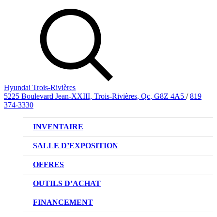
Hyundai Trois-Rivières
5225 Boulevard Jean-XXIII, Trois-Rivières, Qc, G8Z 4A5
/
819
374-3330
INVENTAIRE
VÉHICULES NEUFS
SALLE D’EXPOSITION
VÉHICULES D’OCCASION
OFFRES
OFFRE DE VÉHICULES NEUFS
OUTILS D’ACHAT
OFFRES DU CONCESSIONNAIRE
CL!QUEZ ET ACHETEZ HYUNDAI
FINANCEMENT