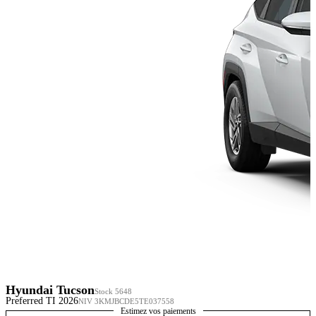
Hyundai Tucson
Stock 5648
Preferred TI 2026
NIV 3KMJBCDE5TE037558
Estimez vos paiements