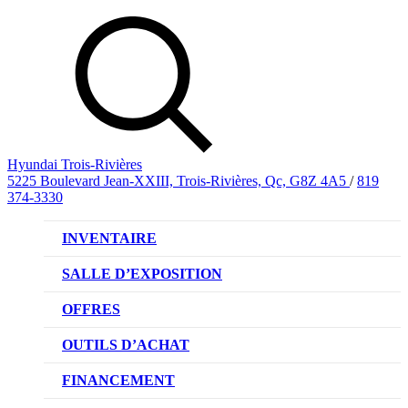
Hyundai Trois-Rivières
5225 Boulevard Jean-XXIII, Trois-Rivières, Qc, G8Z 4A5
/
819
374-3330
INVENTAIRE
VÉHICULES NEUFS
SALLE D’EXPOSITION
VÉHICULES D’OCCASION
OFFRES
OFFRE DE VÉHICULES NEUFS
OUTILS D’ACHAT
OFFRES DU CONCESSIONNAIRE
CL!QUEZ ET ACHETEZ HYUNDAI
FINANCEMENT