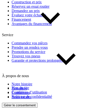
Construction et prix
Réservez un essai routier
Demandez un prix
Évaluez votre échange
Financement
Avantages du financement
Service
Commandez vos pièces
Prendre un rendez-vous
Promotions du service
Trouvez vos pneus
Garantie et protections prolongées
À propos de nous
Notre histoire
Plan du site
Actualités
Conditions d’utilisation
Évaluations
Politique de confidentialité
Nous joindre
Gérer le consentement