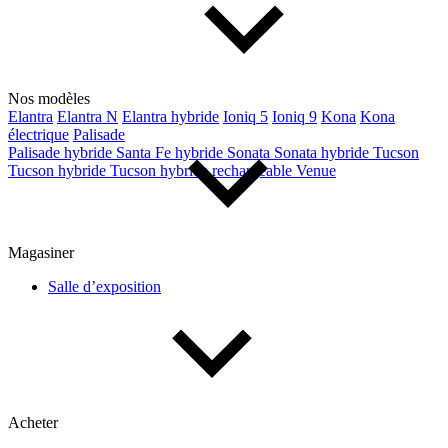
Nos modèles
Elantra
Elantra N
Elantra hybride
Ioniq 5
Ioniq 9
Kona
Kona
électrique
Palisade
Palisade hybride
Santa Fe hybride
Sonata
Sonata hybride
Tucson
Tucson hybride
Tucson hybride rechargeable
Venue
Magasiner
Salle d’exposition
Acheter