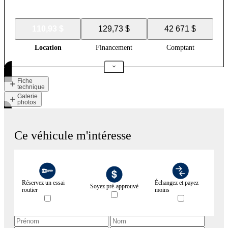
110,93 $
129,73 $
42 671 $
Location
Financement
Comptant
Fiche
technique
Galerie
photos
Ce véhicule m'intéresse
Réservez un essai
Échangez et payez
Soyez pré-approuvé
routier
moins