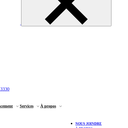
-3330
ncement
Services
À propos
NOUS JOINDRE