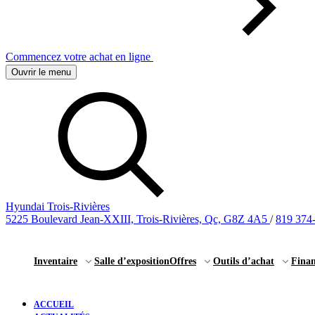
Commencez votre achat en ligne
Ouvrir le menu
Hyundai Trois-Rivières
5225 Boulevard Jean-XXIII, Trois-Rivières, Qc, G8Z 4A5
/
819 374
Inventaire
Salle d’exposition
Offres
Outils d’achat
Fina
ACCUEIL