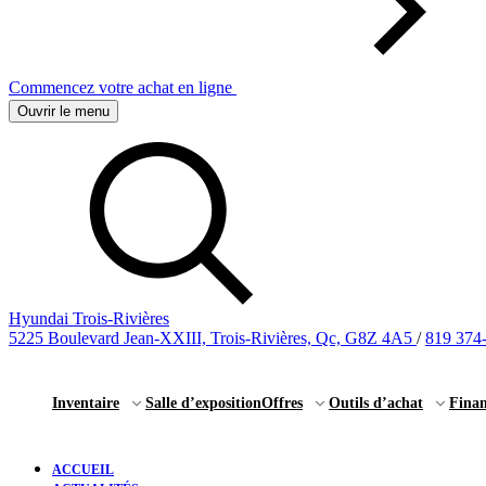
Commencez votre achat en ligne
Ouvrir le menu
Hyundai Trois-Rivières
5225 Boulevard Jean-XXIII, Trois-Rivières, Qc, G8Z 4A5
/
819 374
Inventaire
Salle d’exposition
Offres
Outils d’achat
Fina
ACCUEIL