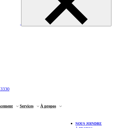
-3330
ncement
Services
À propos
NOUS JOINDRE