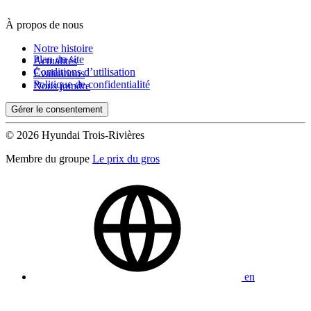
À propos de nous
De 0 $ à 1 000 $
Notre histoire
Plan du site
Actualités
Conditions d’utilisation
Évaluations
Kilométrage
Politique de confidentialité
Nous joindre
Gérer le consentement
De 0 km à 500 000 km
© 2026 Hyundai Trois-Rivières
Membre du groupe
Le prix du gros
(0)
Appliquer
en
Réinitialiser