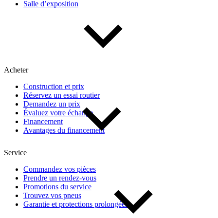
Salle d’exposition
Type de véhicule
Camions
Compactes & berlines
Fourgons
Hybride / électrique
Multisegments & VUS
Sport & coupés
Acheter
Construction et prix
Année
Réservez un essai routier
Demandez un prix
Évaluez votre échange
De 2000 à 2027
Financement
Avantages du financement
Prix
Service
Commandez vos pièces
Prendre un rendez-vous
De 5 000 $ à 100 000 $
Promotions du service
Trouvez vos pneus
Garantie et protections prolongées
Paiement hebdo