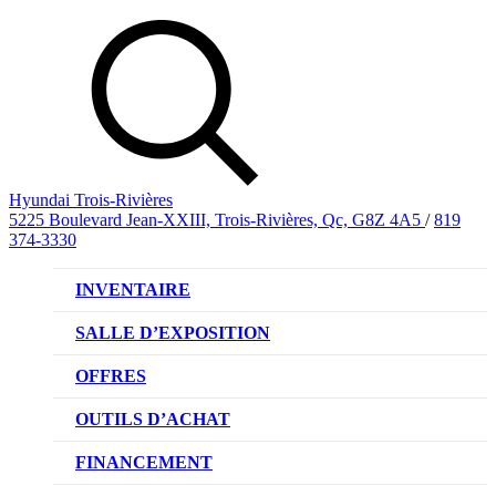
Hyundai Trois-Rivières
5225 Boulevard Jean-XXIII, Trois-Rivières, Qc, G8Z 4A5
/
819
374-3330
INVENTAIRE
VÉHICULES NEUFS
SALLE D’EXPOSITION
VÉHICULES D’OCCASION
OFFRES
OFFRE DE VÉHICULES NEUFS
OUTILS D’ACHAT
OFFRES DU CONCESSIONNAIRE
CL!QUEZ ET ACHETEZ HYUNDAI
FINANCEMENT