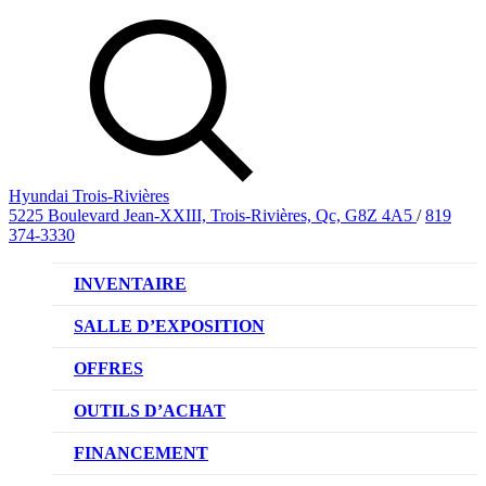
Hyundai Trois-Rivières
5225 Boulevard Jean-XXIII, Trois-Rivières, Qc, G8Z 4A5
/
819
374-3330
INVENTAIRE
VÉHICULES NEUFS
SALLE D’EXPOSITION
VÉHICULES D’OCCASION
OFFRES
OFFRE DE VÉHICULES NEUFS
OUTILS D’ACHAT
OFFRES DU CONCESSIONNAIRE
CL!QUEZ ET ACHETEZ HYUNDAI
FINANCEMENT