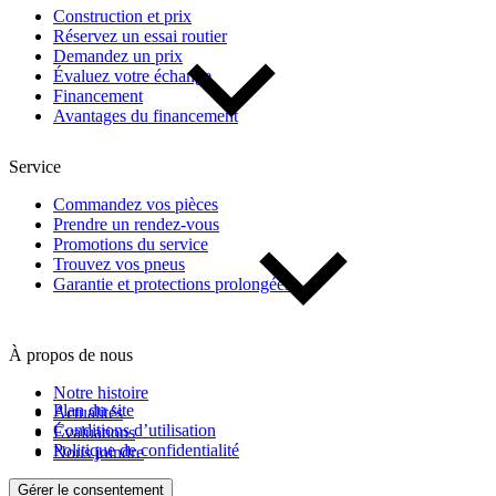
Construction et prix
Réservez un essai routier
Demandez un prix
De 0 $ à 1 000 $
Évaluez votre échange
Financement
Avantages du financement
Kilométrage
Service
De 0 km à 500 000 km
Commandez vos pièces
Prendre un rendez-vous
Promotions du service
Trouvez vos pneus
Garantie et protections prolongées
À propos de nous
(1)
Appliquer
Notre histoire
Plan du site
Actualités
Conditions d’utilisation
Évaluations
Politique de confidentialité
Nous joindre
Réinitialiser
Gérer le consentement