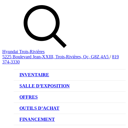
Hyundai Trois-Rivières
5225 Boulevard Jean-XXIII, Trois-Rivières, Qc, G8Z 4A5
/
819
374-3330
INVENTAIRE
VÉHICULES NEUFS
SALLE D’EXPOSITION
VÉHICULES D’OCCASION
OFFRES
OFFRE DE VÉHICULES NEUFS
OUTILS D’ACHAT
OFFRES DU CONCESSIONNAIRE
CL!QUEZ ET ACHETEZ HYUNDAI
FINANCEMENT