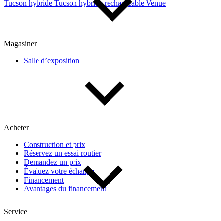
Tucson hybride
Tucson hybride rechargeable
Venue
De 0 $ à 1 000 $
Magasiner
Kilométrage
Salle d’exposition
De 0 km à 500 000 km
Acheter
Construction et prix
Réservez un essai routier
Demandez un prix
(3)
Appliquer
Évaluez votre échange
Financement
Avantages du financement
Réinitialiser
Service