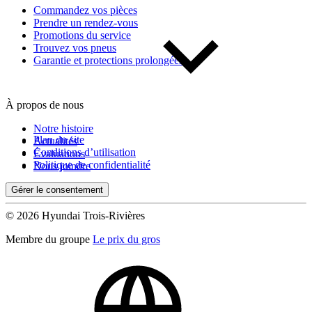
Commandez vos pièces
Prendre un rendez-vous
Promotions du service
Trouvez vos pneus
Garantie et protections prolongées
À propos de nous
Notre histoire
Plan du site
Actualités
Conditions d’utilisation
Évaluations
Politique de confidentialité
Nous joindre
Gérer le consentement
© 2026 Hyundai Trois-Rivières
Membre du groupe
Le prix du gros