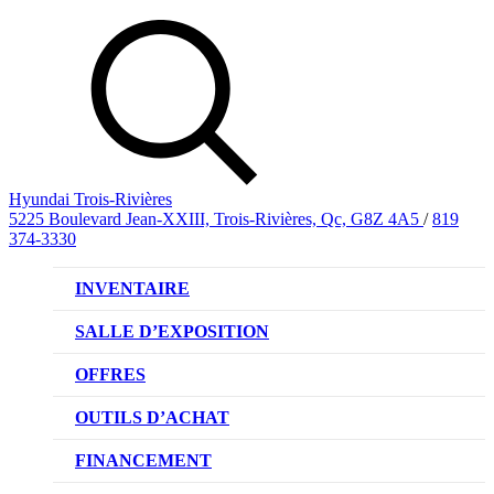
Hyundai Trois-Rivières
5225 Boulevard Jean-XXIII, Trois-Rivières, Qc, G8Z 4A5
/
819
374-3330
INVENTAIRE
VÉHICULES NEUFS
SALLE D’EXPOSITION
VÉHICULES D’OCCASION
OFFRES
OFFRE DE VÉHICULES NEUFS
OUTILS D’ACHAT
OFFRES DU CONCESSIONNAIRE
CL!QUEZ ET ACHETEZ HYUNDAI
FINANCEMENT