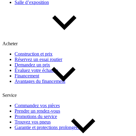
Salle d’exposition
Type de véhicule
Camions
Compactes & berlines
Fourgons
Hybride / électrique
Multisegments & VUS
Sport & coupés
Acheter
Construction et prix
Année
Réservez un essai routier
Demandez un prix
Évaluez votre échange
De 2000 à 2027
Financement
Avantages du financement
Prix
Service
Commandez vos pièces
Prendre un rendez-vous
De 5 000 $ à 100 000 $
Promotions du service
Trouvez vos pneus
Garantie et protections prolongées
Paiement hebdo