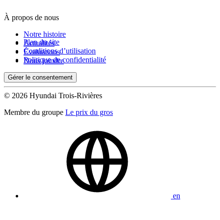
À propos de nous
De 0 $ à 1 000 $
Notre histoire
Plan du site
Actualités
Conditions d’utilisation
Évaluations
Kilométrage
Politique de confidentialité
Nous joindre
Gérer le consentement
De 0 km à 500 000 km
© 2026 Hyundai Trois-Rivières
Membre du groupe
Le prix du gros
(0)
Appliquer
en
Réinitialiser