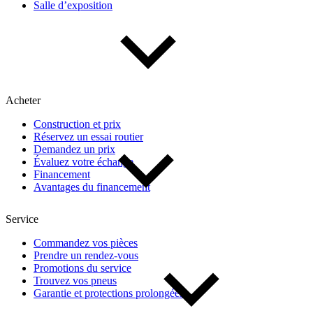
Salle d’exposition
Type de véhicule
Camions
Compactes & berlines
Fourgons
Hybride / électrique
Multisegments & VUS
Sport & coupés
Acheter
Construction et prix
Année
Réservez un essai routier
Demandez un prix
Évaluez votre échange
De 2000 à 2027
Financement
Avantages du financement
Prix
Service
Commandez vos pièces
Prendre un rendez-vous
De 5 000 $ à 100 000 $
Promotions du service
Trouvez vos pneus
Garantie et protections prolongées
Paiement hebdo