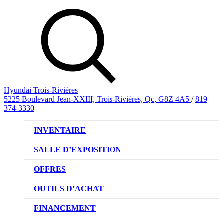
Hyundai Trois-Rivières
5225 Boulevard Jean-XXIII, Trois-Rivières, Qc, G8Z 4A5
/
819
374-3330
INVENTAIRE
VÉHICULES NEUFS
SALLE D’EXPOSITION
VÉHICULES D’OCCASION
OFFRES
OFFRE DE VÉHICULES NEUFS
OUTILS D’ACHAT
OFFRES DU CONCESSIONNAIRE
CL!QUEZ ET ACHETEZ HYUNDAI
FINANCEMENT