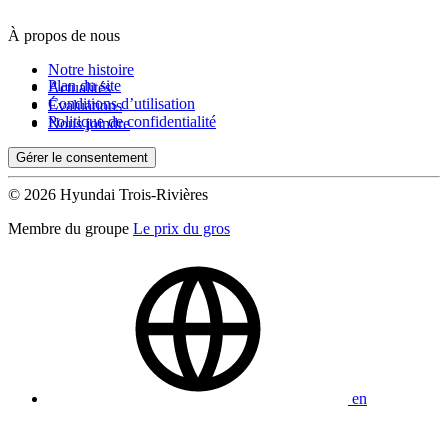
À propos de nous
De 0 $ à 1 000 $
Notre histoire
Plan du site
Actualités
Conditions d’utilisation
Évaluations
Kilométrage
Politique de confidentialité
Nous joindre
Gérer le consentement
De 0 km à 500 000 km
© 2026 Hyundai Trois-Rivières
Membre du groupe
Le prix du gros
(0)
Appliquer
en
Réinitialiser