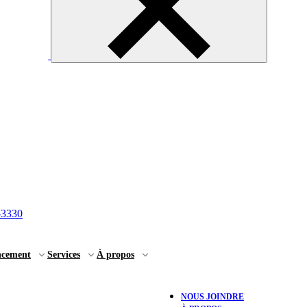
-3330
ncement
Services
À propos
NOUS JOINDRE