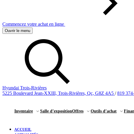
Commencez votre achat en ligne
Ouvrir le menu
Hyundai Trois-Rivières
5225 Boulevard Jean-XXIII, Trois-Rivières, Qc, G8Z 4A5
/
819 374
Inventaire
Salle d’exposition
Offres
Outils d’achat
Fina
ACCUEIL