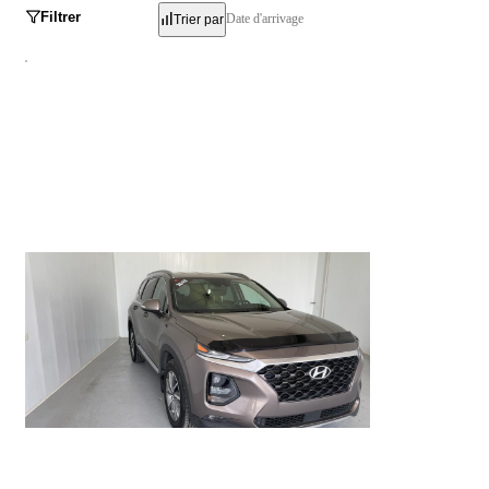
Filtrer
Date d'arrivage
Trier par
Hyundai Santa Fe
Preferred 2.0T AWD 2019
125 077 km
17 495 $
Stock HR0391 / NIV 048579