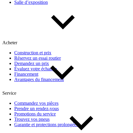
Salle d’exposition
Type de véhicule
Camions
Compactes & berlines
Fourgons
Hybride / électrique
Multisegments & VUS
Sport & coupés
Acheter
Construction et prix
Année
Réservez un essai routier
Demandez un prix
Évaluez votre échange
De 2000 à 2027
Financement
Avantages du financement
Prix
Service
Commandez vos pièces
Prendre un rendez-vous
De 5 000 $ à 100 000 $
Promotions du service
Trouvez vos pneus
Garantie et protections prolongées
Paiement hebdo