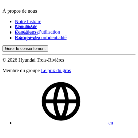
À propos de nous
De 0 $ à 1 000 $
Notre histoire
Plan du site
Actualités
Conditions d’utilisation
Évaluations
Kilométrage
Politique de confidentialité
Nous joindre
Gérer le consentement
De 0 km à 500 000 km
© 2026 Hyundai Trois-Rivières
Membre du groupe
Le prix du gros
(0)
Appliquer
en
Réinitialiser