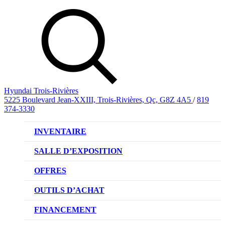
Hyundai Trois-Rivières
5225 Boulevard Jean-XXIII, Trois-Rivières, Qc, G8Z 4A5
/
819
374-3330
INVENTAIRE
VÉHICULES NEUFS
SALLE D’EXPOSITION
VÉHICULES D’OCCASION
OFFRES
OFFRE DE VÉHICULES NEUFS
OUTILS D’ACHAT
OFFRES DU CONCESSIONNAIRE
CL!QUEZ ET ACHETEZ HYUNDAI
FINANCEMENT