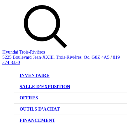
Hyundai Trois-Rivières
5225 Boulevard Jean-XXIII, Trois-Rivières, Qc, G8Z 4A5
/
819
374-3330
INVENTAIRE
VÉHICULES NEUFS
SALLE D’EXPOSITION
VÉHICULES D’OCCASION
OFFRES
OFFRE DE VÉHICULES NEUFS
OUTILS D’ACHAT
OFFRES DU CONCESSIONNAIRE
CL!QUEZ ET ACHETEZ HYUNDAI
FINANCEMENT