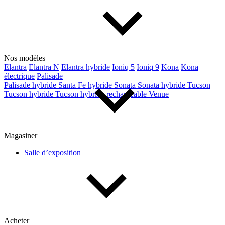
Type de véhicule
Camions
Compactes & berlines
Fourgons
Hybride / électrique
Nos modèles
Multisegments & VUS
Sport & coupés
Elantra
Elantra N
Elantra hybride
Ioniq 5
Ioniq 9
Kona
Kona
électrique
Palisade
Palisade hybride
Santa Fe hybride
Sonata
Sonata hybride
Tucson
Année
Tucson hybride
Tucson hybride rechargeable
Venue
De 2000 à 2027
Magasiner
Salle d’exposition
Prix
De 5 000 $ à 100 000 $
Paiement hebdo
Acheter