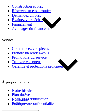
Construction et prix
Réservez un essai routier
De 0 $ à 1 000 $
Demandez un prix
Évaluez votre échange
Financement
Kilométrage
Avantages du financement
Service
De 0 km à 500 000 km
Commandez vos pièces
Prendre un rendez-vous
Promotions du service
Trouvez vos pneus
Garantie et protections prolongées
À propos de nous
(1)
Appliquer
Notre histoire
Plan du site
Actualités
Conditions d’utilisation
Évaluations
Réinitialiser
Politique de confidentialité
Nous joindre