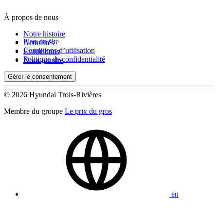
À propos de nous
De 0 $ à 1 000 $
Notre histoire
Plan du site
Actualités
Conditions d’utilisation
Évaluations
Kilométrage
Politique de confidentialité
Nous joindre
Gérer le consentement
De 0 km à 500 000 km
© 2026 Hyundai Trois-Rivières
Membre du groupe
Le prix du gros
(0)
Appliquer
en
Réinitialiser