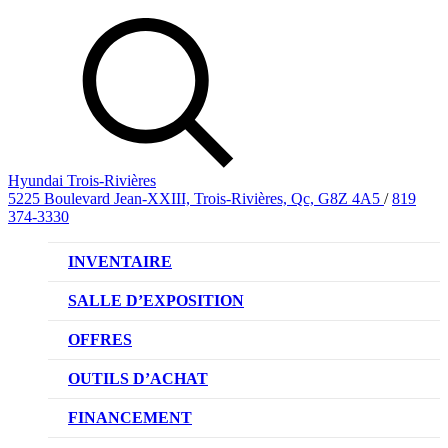
Hyundai Trois-Rivières
5225 Boulevard Jean-XXIII, Trois-Rivières, Qc, G8Z 4A5
/
819
374-3330
INVENTAIRE
VÉHICULES NEUFS
SALLE D’EXPOSITION
VÉHICULES D’OCCASION
OFFRES
OFFRE DE VÉHICULES NEUFS
OUTILS D’ACHAT
OFFRES DU CONCESSIONNAIRE
CL!QUEZ ET ACHETEZ HYUNDAI
FINANCEMENT