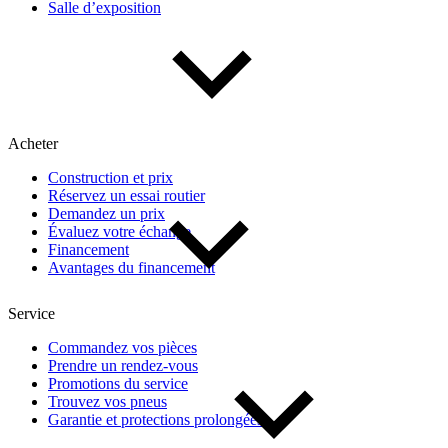
Salle d’exposition
Type de véhicule
Camions
Compactes & berlines
Fourgons
Hybride / électrique
Multisegments & VUS
Sport & coupés
Acheter
Construction et prix
Année
Réservez un essai routier
Demandez un prix
Évaluez votre échange
De 2000 à 2027
Financement
Avantages du financement
Prix
Service
Commandez vos pièces
Prendre un rendez-vous
De 5 000 $ à 100 000 $
Promotions du service
Trouvez vos pneus
Garantie et protections prolongées
Paiement hebdo