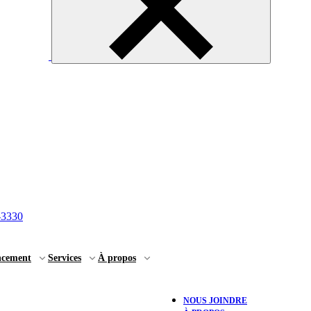
-3330
ncement
Services
À propos
NOUS JOINDRE