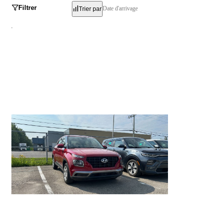
Filtrer
Date d'arrivage
Trier par
Hyundai Venue
Essential 2020
52 669 km
15 895 $
Stock BE6138 / NIV 032143