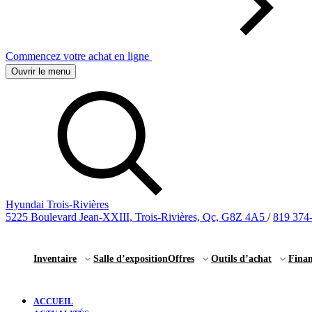
Commencez votre achat en ligne
Ouvrir le menu
Hyundai Trois-Rivières
5225 Boulevard Jean-XXIII, Trois-Rivières, Qc, G8Z 4A5
/
819 374
Inventaire
Salle d’exposition
Offres
Outils d’achat
Fina
ACCUEIL