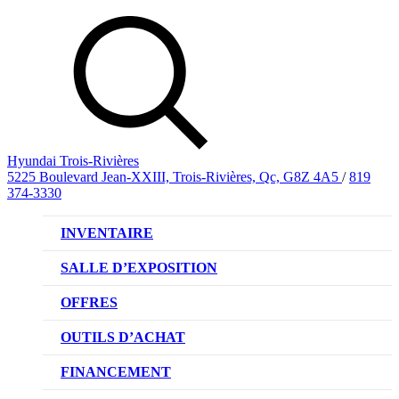
Hyundai Trois-Rivières
5225 Boulevard Jean-XXIII, Trois-Rivières, Qc, G8Z 4A5
/
819
374-3330
INVENTAIRE
VÉHICULES NEUFS
SALLE D’EXPOSITION
VÉHICULES D’OCCASION
OFFRES
OFFRE DE VÉHICULES NEUFS
OUTILS D’ACHAT
OFFRES DU CONCESSIONNAIRE
CL!QUEZ ET ACHETEZ HYUNDAI
FINANCEMENT