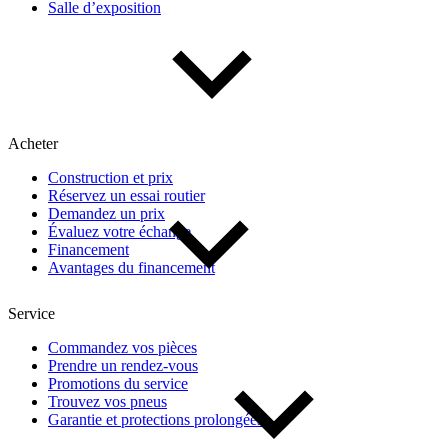
Salle d’exposition
Type de véhicule
Camions
Compactes & berlines
Fourgons
Hybride / électrique
Multisegments & VUS
Sport & coupés
Acheter
Construction et prix
Année
Réservez un essai routier
Demandez un prix
Évaluez votre échange
De 2000 à 2027
Financement
Avantages du financement
Prix
Service
Commandez vos pièces
Prendre un rendez-vous
De 5 000 $ à 100 000 $
Promotions du service
Trouvez vos pneus
Garantie et protections prolongées
Paiement hebdo