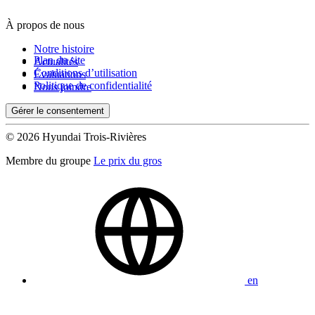
À propos de nous
De 0 $ à 1 000 $
Notre histoire
Plan du site
Actualités
Conditions d’utilisation
Évaluations
Kilométrage
Politique de confidentialité
Nous joindre
Gérer le consentement
De 0 km à 500 000 km
© 2026 Hyundai Trois-Rivières
Membre du groupe
Le prix du gros
(0)
Appliquer
en
Réinitialiser