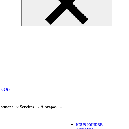
-3330
ncement
Services
À propos
NOUS JOINDRE