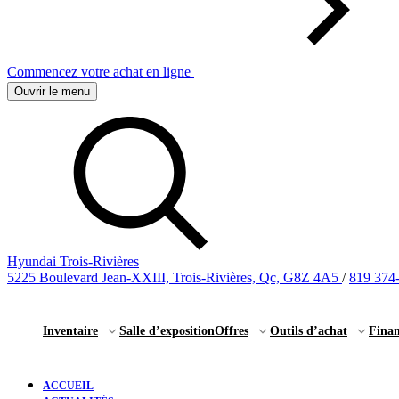
Commencez votre achat en ligne
Ouvrir le menu
Hyundai Trois-Rivières
5225 Boulevard Jean-XXIII, Trois-Rivières, Qc, G8Z 4A5
/
819 374
Inventaire
Salle d’exposition
Offres
Outils d’achat
Fina
ACCUEIL