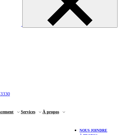
-3330
ncement
Services
À propos
NOUS JOINDRE