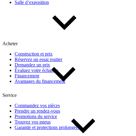
Salle d’exposition
Type de véhicule
Camions
Compactes & berlines
Fourgons
Hybride / électrique
Multisegments & VUS
Sport & coupés
Acheter
Construction et prix
Année
Réservez un essai routier
Demandez un prix
Évaluez votre échange
De 2000 à 2027
Financement
Avantages du financement
Prix
Service
Commandez vos pièces
Prendre un rendez-vous
De 5 000 $ à 100 000 $
Promotions du service
Trouvez vos pneus
Garantie et protections prolongées
Paiement hebdo