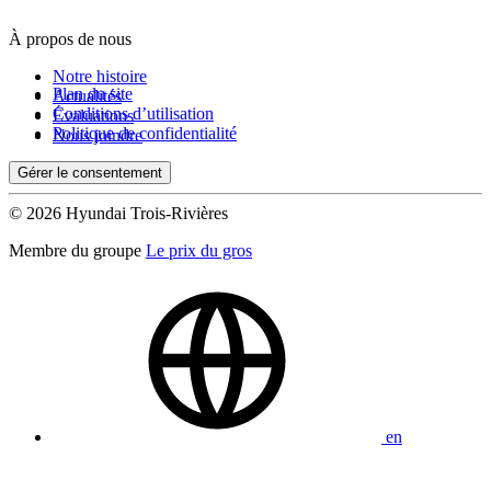
À propos de nous
De 0 $ à 1 000 $
Notre histoire
Plan du site
Actualités
Conditions d’utilisation
Évaluations
Kilométrage
Politique de confidentialité
Nous joindre
Gérer le consentement
De 0 km à 500 000 km
© 2026 Hyundai Trois-Rivières
Membre du groupe
Le prix du gros
(0)
Appliquer
en
Réinitialiser