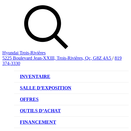
Hyundai Trois-Rivières
5225 Boulevard Jean-XXIII, Trois-Rivières, Qc, G8Z 4A5
/
819
374-3330
INVENTAIRE
VÉHICULES NEUFS
SALLE D’EXPOSITION
VÉHICULES D’OCCASION
OFFRES
OFFRE DE VÉHICULES NEUFS
OUTILS D’ACHAT
OFFRES DU CONCESSIONNAIRE
CL!QUEZ ET ACHETEZ HYUNDAI
FINANCEMENT