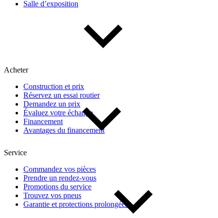
Salle d’exposition
Type de véhicule
Camions
Compactes & berlines
Fourgons
Hybride / électrique
Multisegments & VUS
Sport & coupés
Acheter
Construction et prix
Année
Réservez un essai routier
Demandez un prix
Évaluez votre échange
De 2000 à 2027
Financement
Avantages du financement
Prix
Service
Commandez vos pièces
Prendre un rendez-vous
De 5 000 $ à 100 000 $
Promotions du service
Trouvez vos pneus
Garantie et protections prolongées
Paiement hebdo