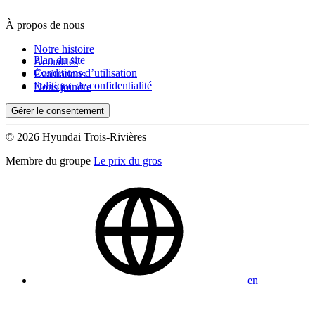
À propos de nous
De 0 $ à 1 000 $
Notre histoire
Plan du site
Actualités
Conditions d’utilisation
Évaluations
Kilométrage
Politique de confidentialité
Nous joindre
Gérer le consentement
De 0 km à 500 000 km
© 2026 Hyundai Trois-Rivières
Membre du groupe
Le prix du gros
(0)
Appliquer
en
Réinitialiser