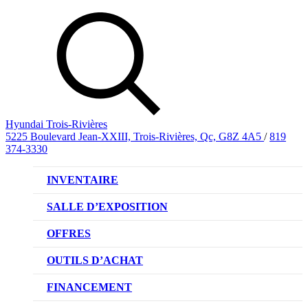
Hyundai Trois-Rivières
5225 Boulevard Jean-XXIII, Trois-Rivières, Qc, G8Z 4A5
/
819
374-3330
INVENTAIRE
VÉHICULES NEUFS
SALLE D’EXPOSITION
VÉHICULES D’OCCASION
OFFRES
OFFRE DE VÉHICULES NEUFS
OUTILS D’ACHAT
OFFRES DU CONCESSIONNAIRE
CL!QUEZ ET ACHETEZ HYUNDAI
FINANCEMENT