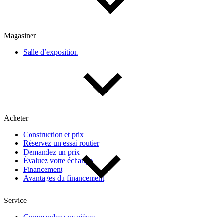
De 0 $ à 1 000 $
Magasiner
Salle d’exposition
Kilométrage
De 0 km à 500 000 km
Acheter
Construction et prix
Réservez un essai routier
Demandez un prix
Évaluez votre échange
(4)
Appliquer
Financement
Avantages du financement
Service
Réinitialiser
Commandez vos pièces