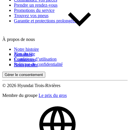
Prendre un rendez-vous
Promotions du service
Trouvez vos pneus
Garantie et protections prolongées
À propos de nous
Notre histoire
Plan du site
Actualités
Conditions d’utilisation
Évaluations
Politique de confidentialité
Nous joindre
Gérer le consentement
© 2026 Hyundai Trois-Rivières
Membre du groupe
Le prix du gros