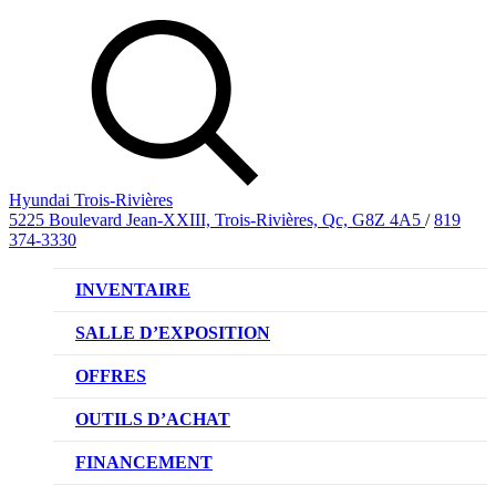
Hyundai Trois-Rivières
5225 Boulevard Jean-XXIII, Trois-Rivières, Qc, G8Z 4A5
/
819
374-3330
INVENTAIRE
VÉHICULES NEUFS
SALLE D’EXPOSITION
VÉHICULES D’OCCASION
OFFRES
OFFRE DE VÉHICULES NEUFS
OUTILS D’ACHAT
OFFRES DU CONCESSIONNAIRE
CL!QUEZ ET ACHETEZ HYUNDAI
FINANCEMENT