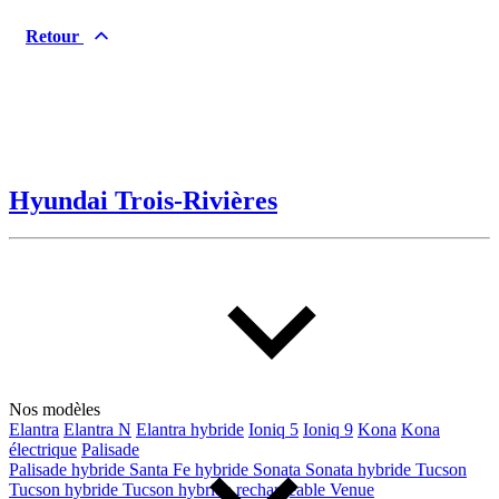
Type de véhicule
Retour
Camions
Compactes & berlines
Fourgons
Hybride / électrique
Multisegments & VUS
Sport & coupés
Hyundai Trois-Rivières
Année
De 2000 à 2027
Prix
Nos modèles
De 5 000 $ à 100 000 $
Elantra
Elantra N
Elantra hybride
Ioniq 5
Ioniq 9
Kona
Kona
électrique
Palisade
Palisade hybride
Santa Fe hybride
Sonata
Sonata hybride
Tucson
Paiement hebdo
Tucson hybride
Tucson hybride rechargeable
Venue