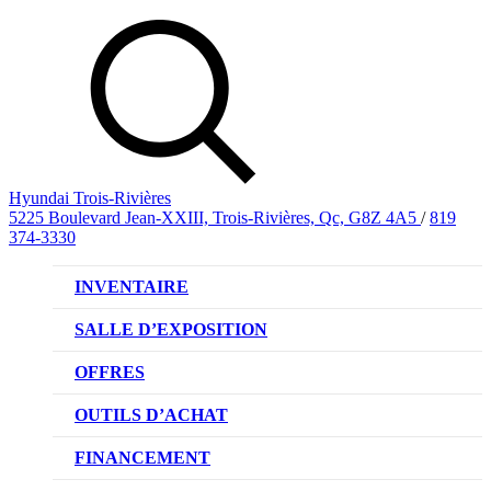
Hyundai Trois-Rivières
5225 Boulevard Jean-XXIII, Trois-Rivières, Qc, G8Z 4A5
/
819
374-3330
INVENTAIRE
VÉHICULES NEUFS
SALLE D’EXPOSITION
VÉHICULES D’OCCASION
OFFRES
OFFRE DE VÉHICULES NEUFS
OUTILS D’ACHAT
OFFRES DU CONCESSIONNAIRE
CL!QUEZ ET ACHETEZ HYUNDAI
FINANCEMENT