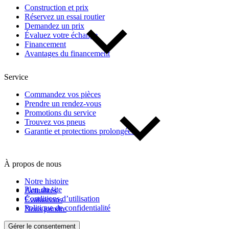
Construction et prix
Réservez un essai routier
Demandez un prix
De 0 $ à 1 000 $
Évaluez votre échange
Financement
Avantages du financement
Kilométrage
Service
De 0 km à 500 000 km
Commandez vos pièces
Prendre un rendez-vous
Promotions du service
Trouvez vos pneus
Garantie et protections prolongées
À propos de nous
(1)
Appliquer
Notre histoire
Plan du site
Actualités
Conditions d’utilisation
Évaluations
Politique de confidentialité
Nous joindre
Réinitialiser
Gérer le consentement