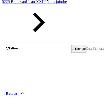
5225 Boulevard Jean-XXIII
Nous joindre
Filtrer
Date d'arrivage
Trier par
Inventaire
Occasion
Neuf
Retour
Démo
Marques