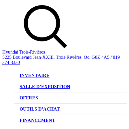
Hyundai Trois-Rivières
5225 Boulevard Jean-XXIII, Trois-Rivières, Qc, G8Z 4A5
/
819
374-3330
INVENTAIRE
VÉHICULES NEUFS
SALLE D’EXPOSITION
VÉHICULES D’OCCASION
OFFRES
OFFRE DE VÉHICULES NEUFS
OUTILS D’ACHAT
OFFRES DU CONCESSIONNAIRE
CL!QUEZ ET ACHETEZ HYUNDAI
FINANCEMENT