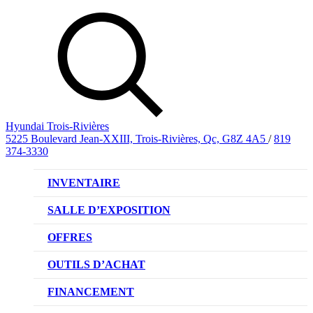
Hyundai Trois-Rivières
5225 Boulevard Jean-XXIII, Trois-Rivières, Qc, G8Z 4A5
/
819
374-3330
INVENTAIRE
VÉHICULES NEUFS
SALLE D’EXPOSITION
VÉHICULES D’OCCASION
OFFRES
OFFRE DE VÉHICULES NEUFS
OUTILS D’ACHAT
OFFRES DU CONCESSIONNAIRE
CL!QUEZ ET ACHETEZ HYUNDAI
FINANCEMENT