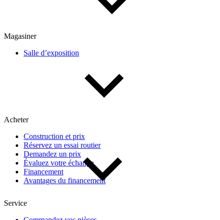
De 0 $ à 1 000 $
Magasiner
Salle d’exposition
Kilométrage
De 0 km à 500 000 km
Acheter
Construction et prix
Réservez un essai routier
Demandez un prix
Évaluez votre échange
(3)
Appliquer
Financement
Avantages du financement
Service
Réinitialiser
Commandez vos pièces