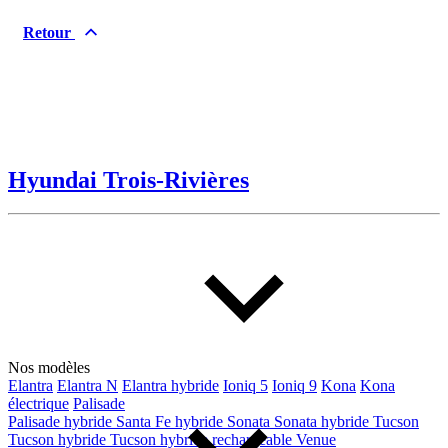
Type de véhicule
Retour
Camions
Compactes & berlines
Fourgons
Hybride / électrique
Multisegments & VUS
Sport & coupés
Hyundai Trois-Rivières
Année
De 2000 à 2027
Prix
Nos modèles
De 5 000 $ à 100 000 $
Elantra
Elantra N
Elantra hybride
Ioniq 5
Ioniq 9
Kona
Kona
électrique
Palisade
Palisade hybride
Santa Fe hybride
Sonata
Sonata hybride
Tucson
Paiement hebdo
Tucson hybride
Tucson hybride rechargeable
Venue