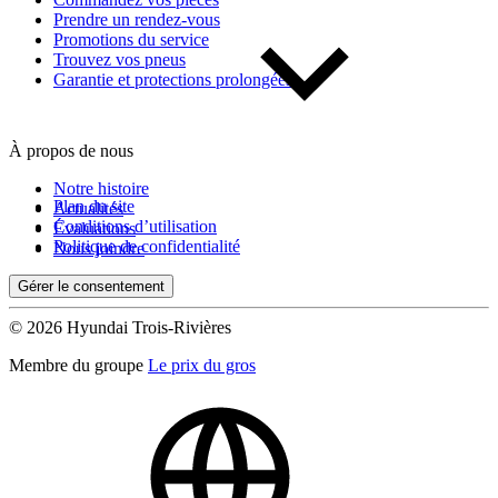
Prendre un rendez-vous
Promotions du service
Trouvez vos pneus
Garantie et protections prolongées
À propos de nous
Notre histoire
Plan du site
Actualités
Conditions d’utilisation
Évaluations
Politique de confidentialité
Nous joindre
Gérer le consentement
© 2026 Hyundai Trois-Rivières
Membre du groupe
Le prix du gros