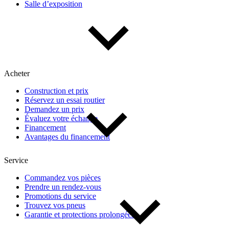
Salle d’exposition
Type de véhicule
Camions
Compactes & berlines
Fourgons
Hybride / électrique
Multisegments & VUS
Sport & coupés
Acheter
Construction et prix
Année
Réservez un essai routier
Demandez un prix
Évaluez votre échange
De 2000 à 2027
Financement
Avantages du financement
Prix
Service
Commandez vos pièces
Prendre un rendez-vous
De 5 000 $ à 100 000 $
Promotions du service
Trouvez vos pneus
Garantie et protections prolongées
Paiement hebdo