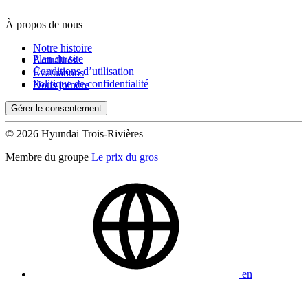
À propos de nous
De 0 $ à 1 000 $
Notre histoire
Plan du site
Actualités
Conditions d’utilisation
Évaluations
Kilométrage
Politique de confidentialité
Nous joindre
Gérer le consentement
De 0 km à 500 000 km
© 2026 Hyundai Trois-Rivières
Membre du groupe
Le prix du gros
(0)
Appliquer
en
Réinitialiser