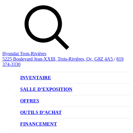
Hyundai Trois-Rivières
5225 Boulevard Jean-XXIII, Trois-Rivières, Qc, G8Z 4A5
/
819
374-3330
INVENTAIRE
VÉHICULES NEUFS
SALLE D’EXPOSITION
VÉHICULES D’OCCASION
OFFRES
OFFRE DE VÉHICULES NEUFS
OUTILS D’ACHAT
OFFRES DU CONCESSIONNAIRE
CL!QUEZ ET ACHETEZ HYUNDAI
FINANCEMENT