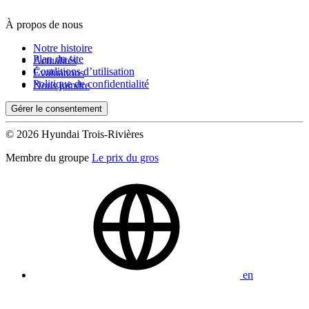
À propos de nous
De 0 $ à 1 000 $
Notre histoire
Plan du site
Actualités
Conditions d’utilisation
Évaluations
Kilométrage
Politique de confidentialité
Nous joindre
Gérer le consentement
De 0 km à 500 000 km
© 2026 Hyundai Trois-Rivières
Membre du groupe
Le prix du gros
(0)
Appliquer
en
Réinitialiser