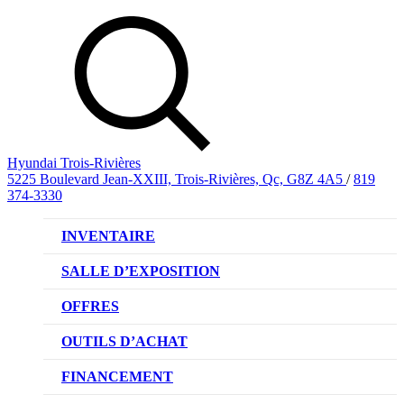
Hyundai Trois-Rivières
5225 Boulevard Jean-XXIII, Trois-Rivières, Qc, G8Z 4A5
/
819
374-3330
INVENTAIRE
VÉHICULES NEUFS
SALLE D’EXPOSITION
VÉHICULES D’OCCASION
OFFRES
OFFRE DE VÉHICULES NEUFS
OUTILS D’ACHAT
OFFRES DU CONCESSIONNAIRE
CL!QUEZ ET ACHETEZ HYUNDAI
FINANCEMENT