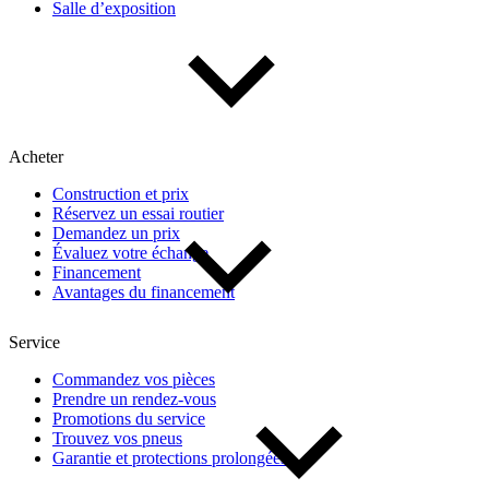
Salle d’exposition
Type de véhicule
Camions
Compactes & berlines
Fourgons
Hybride / électrique
Multisegments & VUS
Sport & coupés
Acheter
Construction et prix
Année
Réservez un essai routier
Demandez un prix
Évaluez votre échange
De 2000 à 2027
Financement
Avantages du financement
Prix
Service
Commandez vos pièces
Prendre un rendez-vous
De 5 000 $ à 100 000 $
Promotions du service
Trouvez vos pneus
Garantie et protections prolongées
Paiement hebdo