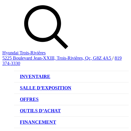
Hyundai Trois-Rivières
5225 Boulevard Jean-XXIII, Trois-Rivières, Qc, G8Z 4A5
/
819
374-3330
INVENTAIRE
VÉHICULES NEUFS
SALLE D’EXPOSITION
VÉHICULES D’OCCASION
OFFRES
OFFRE DE VÉHICULES NEUFS
OUTILS D’ACHAT
OFFRES DU CONCESSIONNAIRE
CL!QUEZ ET ACHETEZ HYUNDAI
FINANCEMENT