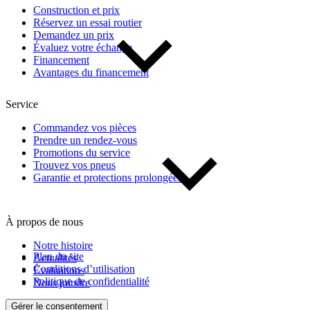
Construction et prix
Réservez un essai routier
Demandez un prix
De 0 $ à 1 000 $
Évaluez votre échange
Financement
Avantages du financement
Kilométrage
Service
De 0 km à 500 000 km
Commandez vos pièces
Prendre un rendez-vous
Promotions du service
Trouvez vos pneus
Garantie et protections prolongées
À propos de nous
(1)
Appliquer
Notre histoire
Plan du site
Actualités
Conditions d’utilisation
Évaluations
Politique de confidentialité
Nous joindre
Réinitialiser
Gérer le consentement