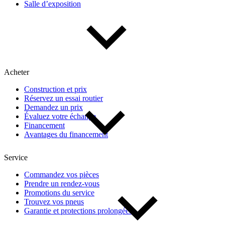
Salle d’exposition
Type de véhicule
Camions
Compactes & berlines
Fourgons
Hybride / électrique
Multisegments & VUS
Sport & coupés
Acheter
Construction et prix
Année
Réservez un essai routier
Demandez un prix
Évaluez votre échange
De 2000 à 2027
Financement
Avantages du financement
Prix
Service
Commandez vos pièces
Prendre un rendez-vous
De 5 000 $ à 100 000 $
Promotions du service
Trouvez vos pneus
Garantie et protections prolongées
Paiement hebdo