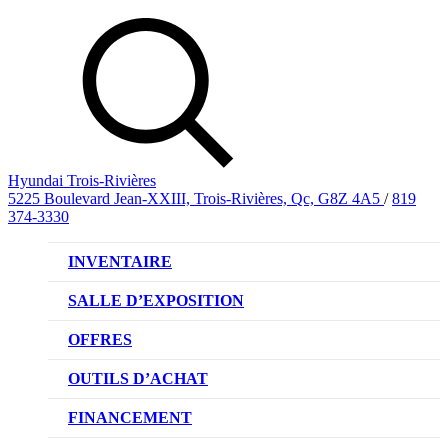
Hyundai Trois-Rivières
5225 Boulevard Jean-XXIII, Trois-Rivières, Qc, G8Z 4A5
/
819
374-3330
INVENTAIRE
VÉHICULES NEUFS
SALLE D’EXPOSITION
VÉHICULES D’OCCASION
OFFRES
OFFRE DE VÉHICULES NEUFS
OUTILS D’ACHAT
OFFRES DU CONCESSIONNAIRE
CL!QUEZ ET ACHETEZ HYUNDAI
FINANCEMENT