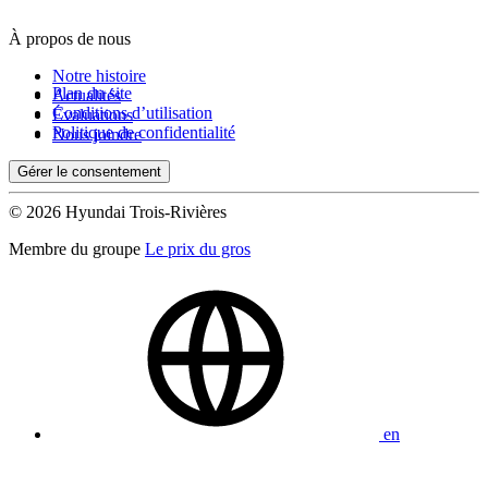
À propos de nous
De 0 $ à 1 000 $
Notre histoire
Plan du site
Actualités
Conditions d’utilisation
Évaluations
Kilométrage
Politique de confidentialité
Nous joindre
Gérer le consentement
De 0 km à 500 000 km
© 2026 Hyundai Trois-Rivières
Membre du groupe
Le prix du gros
(0)
Appliquer
en
Réinitialiser