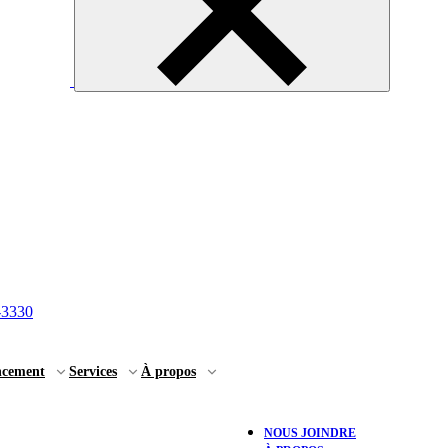
-3330
ncement
Services
À propos
NOUS JOINDRE