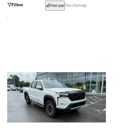
Filtrer
Date d'arrivage
Trier par
Nissan Frontier
PRO-4X 2023
14 148 km
46 995 $
Stock BR6233 / NIV 658859