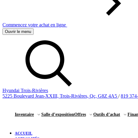
Commencez votre achat en ligne
Ouvrir le menu
Hyundai Trois-Rivières
5225 Boulevard Jean-XXIII, Trois-Rivières, Qc, G8Z 4A5
/
819 374
Inventaire
Salle d’exposition
Offres
Outils d’achat
Fina
ACCUEIL