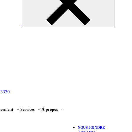
-3330
ncement
Services
À propos
NOUS JOINDRE