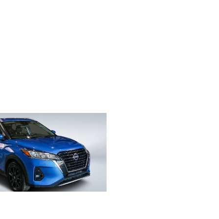
s
NIV 531469