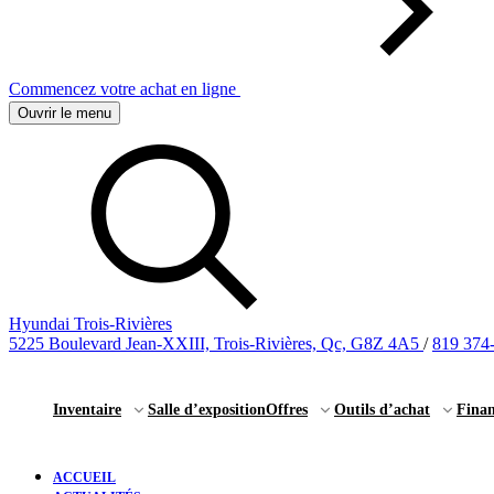
Commencez votre achat en ligne
Ouvrir le menu
Hyundai Trois-Rivières
5225 Boulevard Jean-XXIII, Trois-Rivières, Qc, G8Z 4A5
/
819 374
Inventaire
Salle d’exposition
Offres
Outils d’achat
Fina
ACCUEIL