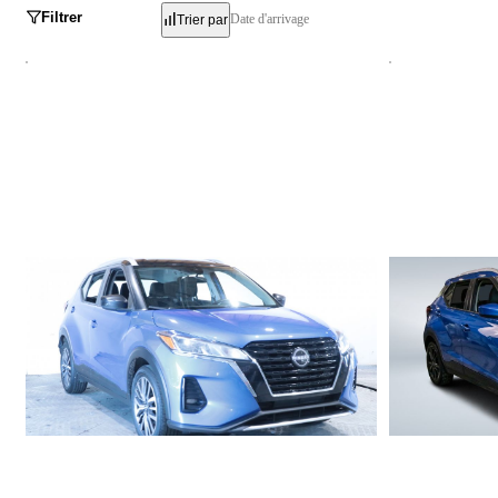
Filtrer
Date d'arrivage
Trier par
Nissan Kicks
Nissan Kick
SV 2022
SV 2022
92 282 km
123 155 km
16 998 $
15 998 $
Stock 821636 / NIV 515480
Stock 729298 / 