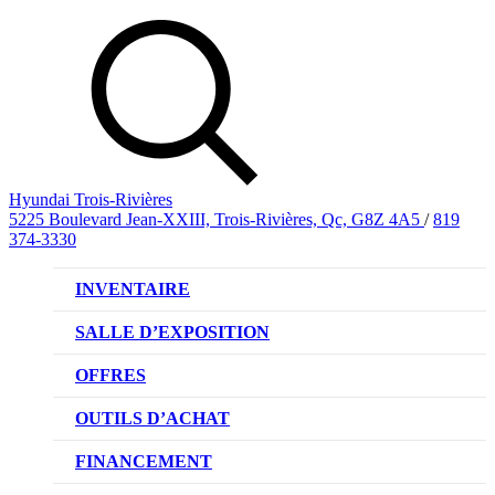
Hyundai Trois-Rivières
5225 Boulevard Jean-XXIII, Trois-Rivières, Qc, G8Z 4A5
/
819
374-3330
INVENTAIRE
VÉHICULES NEUFS
SALLE D’EXPOSITION
VÉHICULES D’OCCASION
OFFRES
OFFRE DE VÉHICULES NEUFS
OUTILS D’ACHAT
OFFRES DU CONCESSIONNAIRE
CL!QUEZ ET ACHETEZ HYUNDAI
FINANCEMENT