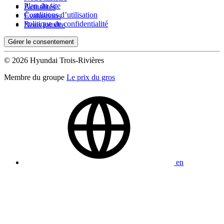
Plan du site
Actualités
Conditions d’utilisation
Évaluations
Politique de confidentialité
Nous joindre
Gérer le consentement
© 2026 Hyundai Trois-Rivières
Membre du groupe
Le prix du gros
en