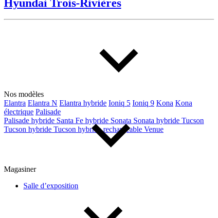
Hyundai Trois-Rivières
De 0 $ à 1 000 $
Kilométrage
De 0 km à 500 000 km
Nos modèles
Elantra
Elantra N
Elantra hybride
Ioniq 5
Ioniq 9
Kona
Kona
électrique
Palisade
Palisade hybride
Santa Fe hybride
Sonata
Sonata hybride
Tucson
Tucson hybride
Tucson hybride rechargeable
Venue
(6)
Appliquer
Magasiner
Salle d’exposition
Réinitialiser