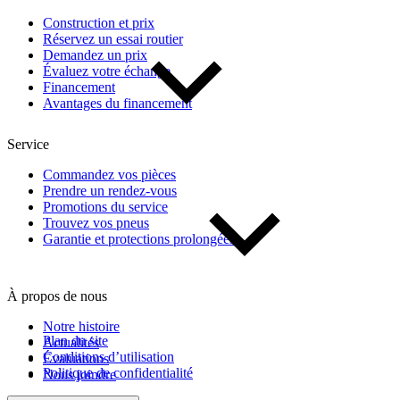
Construction et prix
Réservez un essai routier
De 0 $ à 1 000 $
Demandez un prix
Évaluez votre échange
Financement
Kilométrage
Avantages du financement
Service
De 0 km à 500 000 km
Commandez vos pièces
Prendre un rendez-vous
Promotions du service
Trouvez vos pneus
Garantie et protections prolongées
À propos de nous
(1)
Appliquer
Notre histoire
Plan du site
Actualités
Conditions d’utilisation
Évaluations
Réinitialiser
Politique de confidentialité
Nous joindre