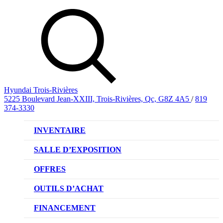
Hyundai Trois-Rivières
5225 Boulevard Jean-XXIII, Trois-Rivières, Qc, G8Z 4A5
/
819
374-3330
INVENTAIRE
VÉHICULES NEUFS
SALLE D’EXPOSITION
VÉHICULES D’OCCASION
OFFRES
OFFRE DE VÉHICULES NEUFS
OUTILS D’ACHAT
OFFRES DU CONCESSIONNAIRE
CL!QUEZ ET ACHETEZ HYUNDAI
FINANCEMENT