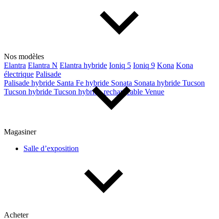
Type de véhicule
Camions
Compactes & berlines
Fourgons
Hybride / électrique
Nos modèles
Multisegments & VUS
Sport & coupés
Elantra
Elantra N
Elantra hybride
Ioniq 5
Ioniq 9
Kona
Kona
électrique
Palisade
Palisade hybride
Santa Fe hybride
Sonata
Sonata hybride
Tucson
Année
Tucson hybride
Tucson hybride rechargeable
Venue
De 2000 à 2027
Magasiner
Salle d’exposition
Prix
De 5 000 $ à 100 000 $
Paiement hebdo
Acheter