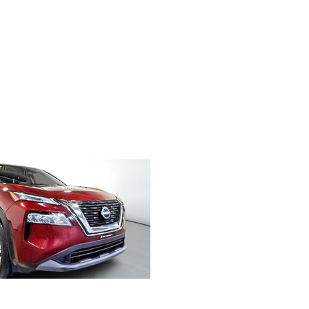
ue
- 800 $
NIV 335278