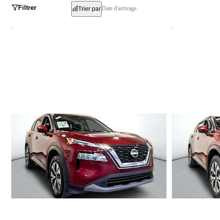
Filtrer
Date d'arrivage
Trier par
Nissan Rogue
Nissan Rog
SV AWD 2022
SV 2022
118 188 km
83 855 km
21 995 $
22 795 $
21 995 $
Stock VTROA0234 / NIV 335230
Stock RA0493 / 