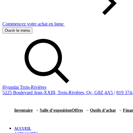
Commencez votre achat en ligne
Ouvrir le menu
Hyundai Trois-Rivières
5225 Boulevard Jean-XXIII, Trois-Rivières, Qc, G8Z 4A5
/
819 374
Inventaire
Salle d’exposition
Offres
Outils d’achat
Fina
ACCUEIL