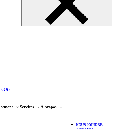
-3330
ncement
Services
À propos
NOUS JOINDRE