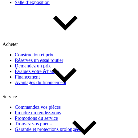
Salle d’exposition
Type de véhicule
Camions
Compactes & berlines
Fourgons
Hybride / électrique
Multisegments & VUS
Sport & coupés
Acheter
Construction et prix
Année
Réservez un essai routier
Demandez un prix
Évaluez votre échange
De 2000 à 2027
Financement
Avantages du financement
Prix
Service
Commandez vos pièces
Prendre un rendez-vous
De 5 000 $ à 100 000 $
Promotions du service
Trouvez vos pneus
Garantie et protections prolongées
Paiement hebdo