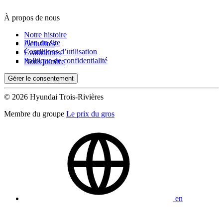
À propos de nous
De 0 $ à 1 000 $
Notre histoire
Plan du site
Actualités
Conditions d’utilisation
Évaluations
Kilométrage
Politique de confidentialité
Nous joindre
Gérer le consentement
De 0 km à 500 000 km
© 2026 Hyundai Trois-Rivières
Membre du groupe
Le prix du gros
(0)
Appliquer
en
Réinitialiser