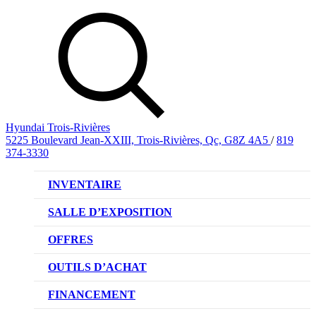
Hyundai Trois-Rivières
5225 Boulevard Jean-XXIII, Trois-Rivières, Qc, G8Z 4A5
/
819
374-3330
INVENTAIRE
VÉHICULES NEUFS
SALLE D’EXPOSITION
VÉHICULES D’OCCASION
OFFRES
OFFRE DE VÉHICULES NEUFS
OUTILS D’ACHAT
OFFRES DU CONCESSIONNAIRE
CL!QUEZ ET ACHETEZ HYUNDAI
FINANCEMENT