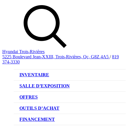
Hyundai Trois-Rivières
5225 Boulevard Jean-XXIII, Trois-Rivières, Qc, G8Z 4A5
/
819
374-3330
INVENTAIRE
VÉHICULES NEUFS
SALLE D’EXPOSITION
VÉHICULES D’OCCASION
OFFRES
OFFRE DE VÉHICULES NEUFS
OUTILS D’ACHAT
OFFRES DU CONCESSIONNAIRE
CL!QUEZ ET ACHETEZ HYUNDAI
FINANCEMENT