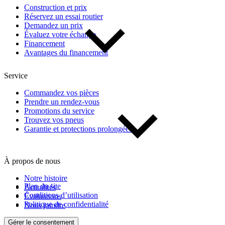
Construction et prix
Réservez un essai routier
Demandez un prix
De 0 $ à 1 000 $
Évaluez votre échange
Financement
Avantages du financement
Kilométrage
Service
De 0 km à 500 000 km
Commandez vos pièces
Prendre un rendez-vous
Promotions du service
Trouvez vos pneus
Garantie et protections prolongées
À propos de nous
(1)
Appliquer
Notre histoire
Plan du site
Actualités
Conditions d’utilisation
Évaluations
Politique de confidentialité
Nous joindre
Réinitialiser
Gérer le consentement