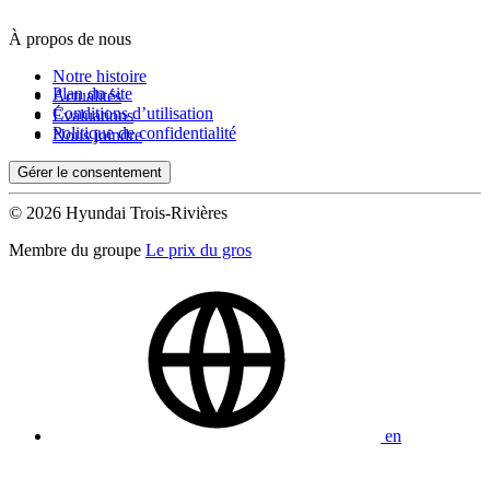
À propos de nous
De 0 $ à 1 000 $
Notre histoire
Plan du site
Actualités
Conditions d’utilisation
Évaluations
Kilométrage
Politique de confidentialité
Nous joindre
Gérer le consentement
De 0 km à 500 000 km
© 2026 Hyundai Trois-Rivières
Membre du groupe
Le prix du gros
(0)
Appliquer
en
Réinitialiser