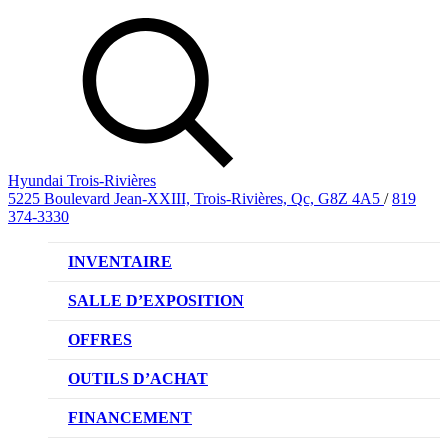
Hyundai Trois-Rivières
5225 Boulevard Jean-XXIII, Trois-Rivières, Qc, G8Z 4A5
/
819
374-3330
INVENTAIRE
VÉHICULES NEUFS
SALLE D’EXPOSITION
VÉHICULES D’OCCASION
OFFRES
OFFRE DE VÉHICULES NEUFS
OUTILS D’ACHAT
OFFRES DU CONCESSIONNAIRE
CL!QUEZ ET ACHETEZ HYUNDAI
FINANCEMENT