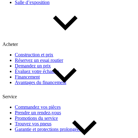
Salle d’exposition
Type de véhicule
Camions
Compactes & berlines
Fourgons
Hybride / électrique
Multisegments & VUS
Sport & coupés
Acheter
Construction et prix
Année
Réservez un essai routier
Demandez un prix
Évaluez votre échange
De 2000 à 2027
Financement
Avantages du financement
Prix
Service
Commandez vos pièces
Prendre un rendez-vous
De 5 000 $ à 100 000 $
Promotions du service
Trouvez vos pneus
Garantie et protections prolongées
Paiement hebdo