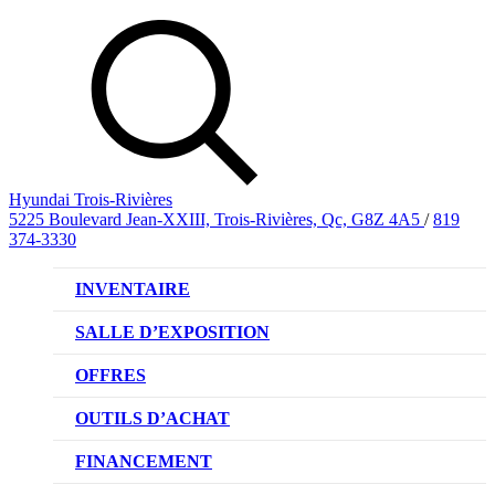
Hyundai Trois-Rivières
5225 Boulevard Jean-XXIII, Trois-Rivières, Qc, G8Z 4A5
/
819
374-3330
INVENTAIRE
VÉHICULES NEUFS
SALLE D’EXPOSITION
VÉHICULES D’OCCASION
OFFRES
OFFRE DE VÉHICULES NEUFS
OUTILS D’ACHAT
OFFRES DU CONCESSIONNAIRE
CL!QUEZ ET ACHETEZ HYUNDAI
FINANCEMENT