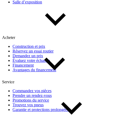
Salle d’exposition
Type de véhicule
Camions
Compactes & berlines
Fourgons
Hybride / électrique
Multisegments & VUS
Sport & coupés
Acheter
Construction et prix
Année
Réservez un essai routier
Demandez un prix
Évaluez votre échange
De 2000 à 2027
Financement
Avantages du financement
Prix
Service
Commandez vos pièces
Prendre un rendez-vous
De 5 000 $ à 100 000 $
Promotions du service
Trouvez vos pneus
Garantie et protections prolongées
Paiement hebdo