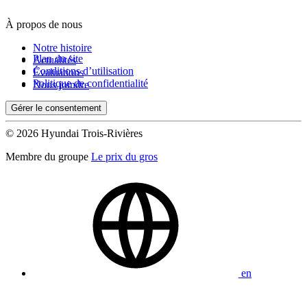
À propos de nous
De 0 $ à 1 000 $
Notre histoire
Plan du site
Actualités
Conditions d’utilisation
Évaluations
Kilométrage
Politique de confidentialité
Nous joindre
Gérer le consentement
De 0 km à 500 000 km
© 2026 Hyundai Trois-Rivières
Membre du groupe
Le prix du gros
(0)
Appliquer
en
Réinitialiser