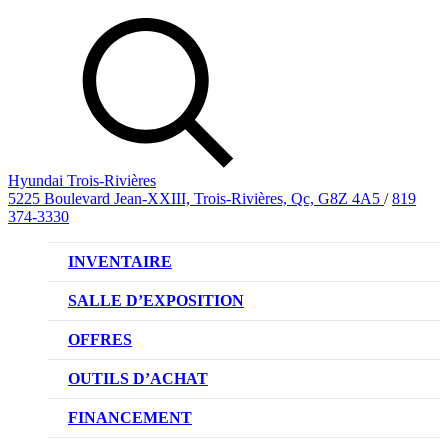
Hyundai Trois-Rivières
5225 Boulevard Jean-XXIII, Trois-Rivières, Qc, G8Z 4A5
/
819
374-3330
INVENTAIRE
VÉHICULES NEUFS
SALLE D’EXPOSITION
VÉHICULES D’OCCASION
OFFRES
OFFRE DE VÉHICULES NEUFS
OUTILS D’ACHAT
OFFRES DU CONCESSIONNAIRE
CL!QUEZ ET ACHETEZ HYUNDAI
FINANCEMENT