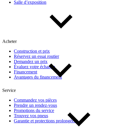
Salle d’exposition
Type de véhicule
Camions
Compactes & berlines
Fourgons
Hybride / électrique
Multisegments & VUS
Sport & coupés
Acheter
Construction et prix
Année
Réservez un essai routier
Demandez un prix
Évaluez votre échange
De 2000 à 2027
Financement
Avantages du financement
Prix
Service
Commandez vos pièces
Prendre un rendez-vous
De 5 000 $ à 100 000 $
Promotions du service
Trouvez vos pneus
Garantie et protections prolongées
Paiement hebdo