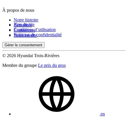
À propos de nous
De 0 $ à 1 000 $
Notre histoire
Plan du site
Actualités
Conditions d’utilisation
Évaluations
Kilométrage
Politique de confidentialité
Nous joindre
Gérer le consentement
De 0 km à 500 000 km
© 2026 Hyundai Trois-Rivières
Membre du groupe
Le prix du gros
(0)
Appliquer
en
Réinitialiser