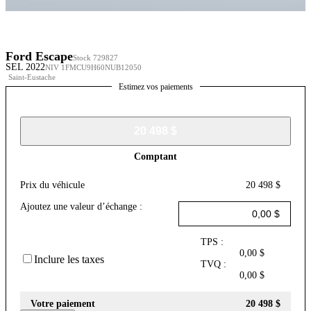
Ford Escape
Stock 729827
SEL 2022
NIV 1FMCU9H60NUB12050
Saint-Eustache
Estimez vos paiements
20 498 $
Comptant
Prix du véhicule
20 498 $
Ajoutez une valeur d’échange :
TPS :
0,00 $
Inclure les taxes
TVQ :
0,00 $
Votre paiement
20 498 $