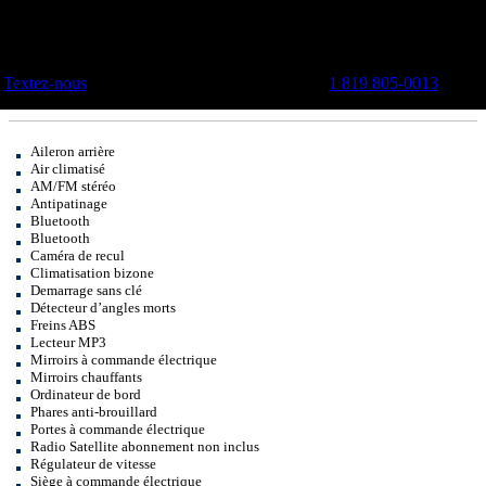
Textez-nous
1 819 805-0013
Aileron arrière
Air climatisé
AM/FM stéréo
Antipatinage
Bluetooth
Bluetooth
Caméra de recul
Climatisation bizone
Demarrage sans clé
Détecteur d’angles morts
Freins ABS
Lecteur MP3
Mirroirs à commande électrique
Mirroirs chauffants
Ordinateur de bord
Phares anti-brouillard
Portes à commande électrique
Radio Satellite abonnement non inclus
Régulateur de vitesse
Siège à commande électrique