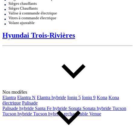
Sièges chauffants
Sièges Chauffants
Valise à commande électrique
Vitres à commande électrique
Volant ajustable
Hyundai Trois-Rivières
Nos modèles
Elantra
Elantra N
Elantra hybride
Ioniq 5
Ioniq 9
Kona
Kona
électrique
Palisade
Palisade hybride
Santa Fe hybride
Sonata
Sonata hybride
Tucson
Tucson hybride
Tucson hybride rechargeable
Venue