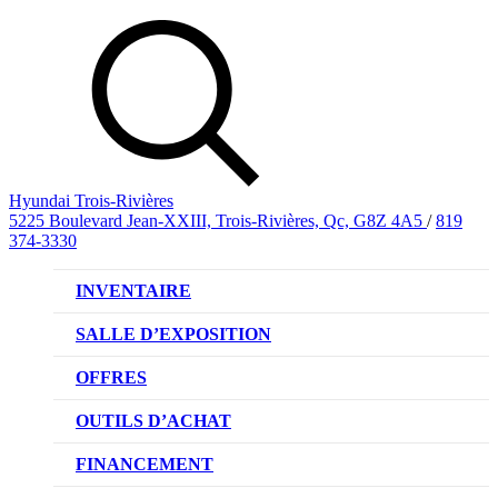
Hyundai Trois-Rivières
5225 Boulevard Jean-XXIII, Trois-Rivières, Qc, G8Z 4A5
/
819
374-3330
INVENTAIRE
VÉHICULES NEUFS
SALLE D’EXPOSITION
VÉHICULES D’OCCASION
OFFRES
OFFRE DE VÉHICULES NEUFS
OUTILS D’ACHAT
OFFRES DU CONCESSIONNAIRE
CL!QUEZ ET ACHETEZ HYUNDAI
FINANCEMENT