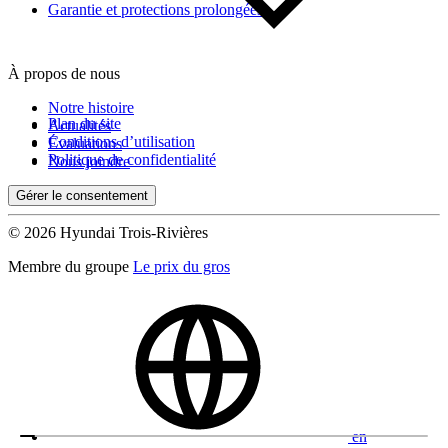
Garantie et protections prolongées
À propos de nous
Notre histoire
Plan du site
Actualités
Conditions d’utilisation
Évaluations
Politique de confidentialité
Nous joindre
Gérer le consentement
© 2026 Hyundai Trois-Rivières
Membre du groupe
Le prix du gros
en