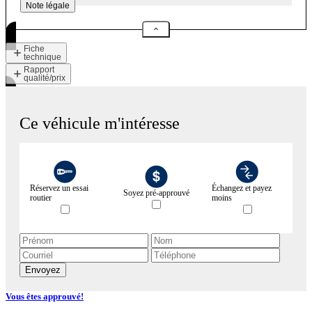
Note légale
Fiche
technique
Rapport
qualité/prix
Ce véhicule m'intéresse
Réservez un essai
Échangez et payez
Soyez pré-approuvé
routier
moins
Envoyez
Vous êtes approuvé!