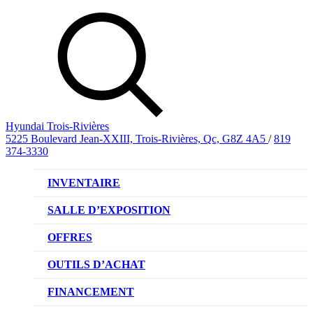
Hyundai Trois-Rivières
5225 Boulevard Jean-XXIII, Trois-Rivières, Qc, G8Z 4A5
/
819
374-3330
INVENTAIRE
VÉHICULES NEUFS
SALLE D’EXPOSITION
VÉHICULES D’OCCASION
OFFRES
OFFRE DE VÉHICULES NEUFS
OUTILS D’ACHAT
OFFRES DU CONCESSIONNAIRE
CL!QUEZ ET ACHETEZ HYUNDAI
FINANCEMENT