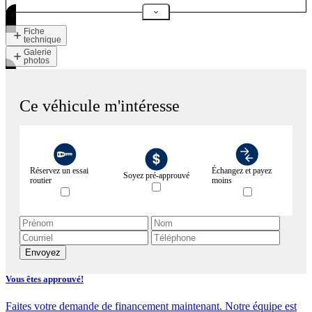
Fiche
technique
Galerie
photos
Ce véhicule m'intéresse
Réservez un essai
Échangez et payez
Soyez pré-approuvé
routier
moins
Envoyez
Vous êtes approuvé!
Faites votre demande de financement maintenant. Notre équipe est