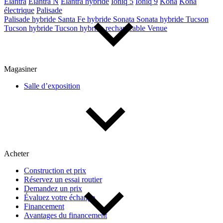
Elantra
Elantra N
Elantra hybride
Ioniq 5
Ioniq 9
Kona
Kona
électrique
Palisade
Palisade hybride
Santa Fe hybride
Sonata
Sonata hybride
Tucson
Tucson hybride
Tucson hybride rechargeable
Venue
Magasiner
Salle d’exposition
Acheter
Construction et prix
Réservez un essai routier
Demandez un prix
Évaluez votre échange
Financement
Avantages du financement