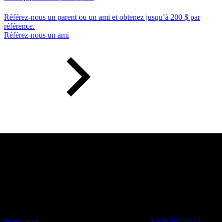
Référez-nous un parent ou un ami et obtenez jusqu’à 200 $ par
référence.
Référez-nous un ami
Textez-nous
1 819 805-6437