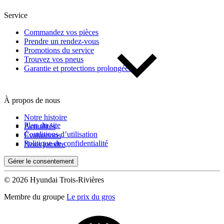
Service
Commandez vos pièces
Prendre un rendez-vous
Promotions du service
Trouvez vos pneus
Garantie et protections prolongées
À propos de nous
Notre histoire
Plan du site
Actualités
Conditions d’utilisation
Évaluations
Politique de confidentialité
Nous joindre
Gérer le consentement
© 2026 Hyundai Trois-Rivières
Membre du groupe
Le prix du gros