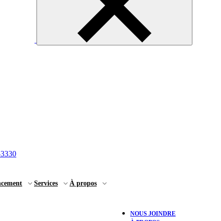
-3330
ncement
Services
À propos
NOUS JOINDRE