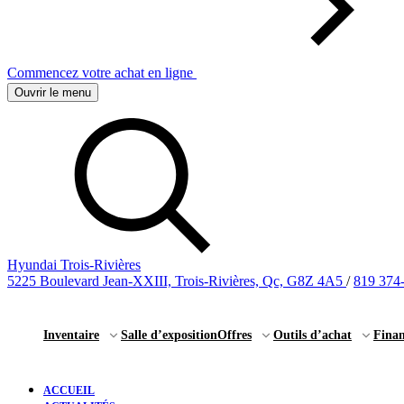
Commencez votre achat en ligne
Ouvrir le menu
Hyundai Trois-Rivières
5225 Boulevard Jean-XXIII, Trois-Rivières, Qc, G8Z 4A5
/
819 374
Inventaire
Salle d’exposition
Offres
Outils d’achat
Fina
ACCUEIL