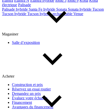
Elantra
Elantra N
Elantra hybride
Ioniq 5
Ioniq 9
Kona
Kona
électrique
Palisade
Palisade hybride
Santa Fe hybride
Sonata
Sonata hybride
Tucson
Tucson hybride
Tucson hybride rechargeable
Venue
Magasiner
Salle d’exposition
Acheter
Construction et prix
Réservez un essai routier
Demandez un prix
Évaluez votre échange
Financement
Avantages du financement