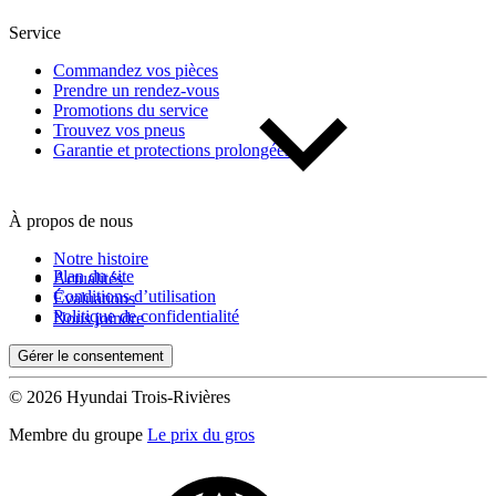
Service
Commandez vos pièces
Prendre un rendez-vous
Promotions du service
Trouvez vos pneus
Garantie et protections prolongées
À propos de nous
Notre histoire
Plan du site
Actualités
Conditions d’utilisation
Évaluations
Politique de confidentialité
Nous joindre
Gérer le consentement
© 2026 Hyundai Trois-Rivières
Membre du groupe
Le prix du gros