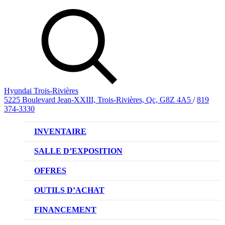
Hyundai Trois-Rivières
5225 Boulevard Jean-XXIII, Trois-Rivières, Qc, G8Z 4A5
/
819
374-3330
INVENTAIRE
VÉHICULES NEUFS
SALLE D’EXPOSITION
VÉHICULES D’OCCASION
OFFRES
OFFRE DE VÉHICULES NEUFS
OUTILS D’ACHAT
OFFRES DU CONCESSIONNAIRE
CL!QUEZ ET ACHETEZ HYUNDAI
FINANCEMENT