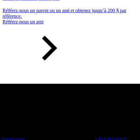
Référez-nous un parent ou un ami et obtenez jusqu’à 200 $ par
référence.
Référez-nous un ami
Textez-nous
1 819 805-6437