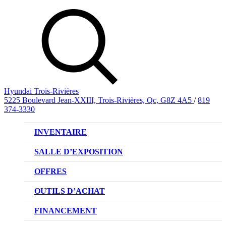
Hyundai Trois-Rivières
5225 Boulevard Jean-XXIII, Trois-Rivières, Qc, G8Z 4A5
/
819
374-3330
INVENTAIRE
VÉHICULES NEUFS
SALLE D’EXPOSITION
VÉHICULES D’OCCASION
OFFRES
OFFRE DE VÉHICULES NEUFS
OUTILS D’ACHAT
OFFRES DU CONCESSIONNAIRE
CL!QUEZ ET ACHETEZ HYUNDAI
FINANCEMENT