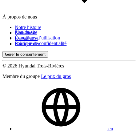
À propos de nous
Notre histoire
Plan du site
Actualités
Conditions d’utilisation
Évaluations
Politique de confidentialité
Nous joindre
Gérer le consentement
© 2026 Hyundai Trois-Rivières
Membre du groupe
Le prix du gros
en