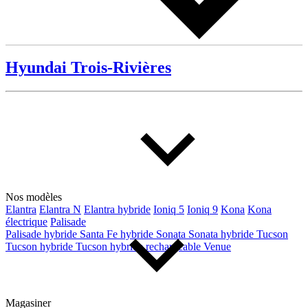
Hyundai Trois-Rivières
Nos modèles
Elantra
Elantra N
Elantra hybride
Ioniq 5
Ioniq 9
Kona
Kona
électrique
Palisade
Palisade hybride
Santa Fe hybride
Sonata
Sonata hybride
Tucson
Tucson hybride
Tucson hybride rechargeable
Venue
Magasiner